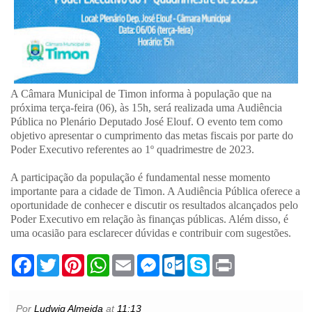
A Câmara Municipal de Timon informa à população que na
próxima terça-feira (06), às 15h, será realizada uma Audiência
Pública no Plenário Deputado José Elouf. O evento tem como
objetivo apresentar o cumprimento das metas fiscais por parte do
Poder Executivo referentes ao 1º quadrimestre de 2023.
A participação da população é fundamental nesse momento
importante para a cidade de Timon. A Audiência Pública oferece a
oportunidade de conhecer e discutir os resultados alcançados pelo
Poder Executivo em relação às finanças públicas. Além disso, é
uma ocasião para esclarecer dúvidas e contribuir com sugestões.
F
T
P
W
E
M
O
S
P
a
w
i
h
m
e
u
k
r
c
i
n
a
a
s
t
y
i
e
t
t
t
i
s
l
p
n
b
t
e
s
l
e
o
e
t
Por
Ludwig Almeida
at
11:13