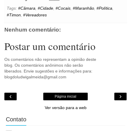
o
e
r
A
n
o
o
r
e
p
g
k
Tags:
#Câmara
,
#Cidade
,
#Cocais
,
#Maranhão
,
#Política
,
k
s
p
e
.
#Timon
,
#Vereadores
t
r
c
o
m
Nenhum comentário:
Postar um comentário
Os comentários não representam a opinião deste
blog. Os comentários anônimos não serão
liberados. Envie sugestões e informações para:
blogdoludwigalmeida@gmail.com
‹
›
Página inicial
Ver versão para a web
Contato