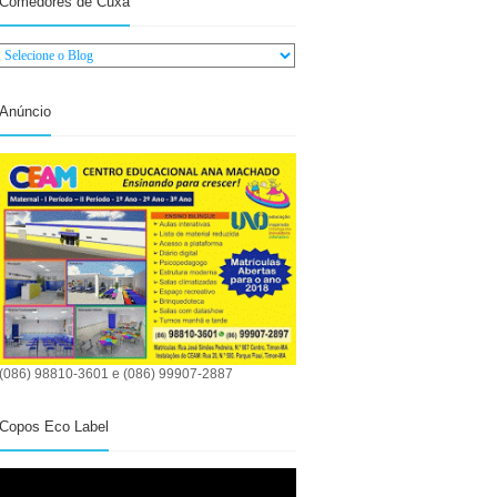
Comedores de Cuxá
Anúncio
(086) 98810-3601 e (086) 99907-2887
Copos Eco Label