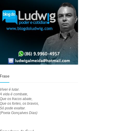
Frase
Viver é lutar.
A vida é combate,
Que os fracos abate,
Que os fortes, os bravos,
Só pode exaltar.
(Poeta Gonçalves Dias)