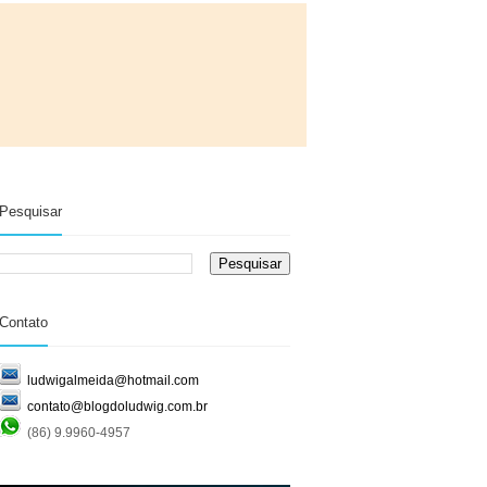
Pesquisar
Contato
ludwigalmeida@hotmail.com
contato@blogdoludwig.com.br
(86) 9.9960-4957