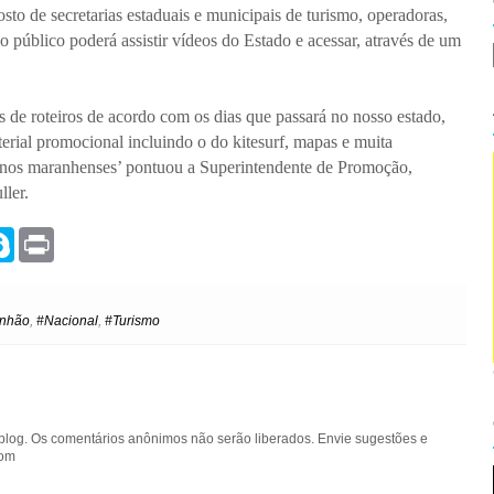
de secretarias estaduais e municipais de turismo, operadoras,
público poderá assistir vídeos do Estado e acessar, através de um
es de roteiros de acordo com os dias que passará no nosso estado,
terial promocional incluindo o do kitesurf, mapas e muita
stinos maranhenses’ pontuou a Superintendente de Promoção,
ller.
S
P
k
r
y
i
p
n
e
t
nhão
,
#Nacional
,
#Turismo
blog. Os comentários anônimos não serão liberados. Envie sugestões e
com