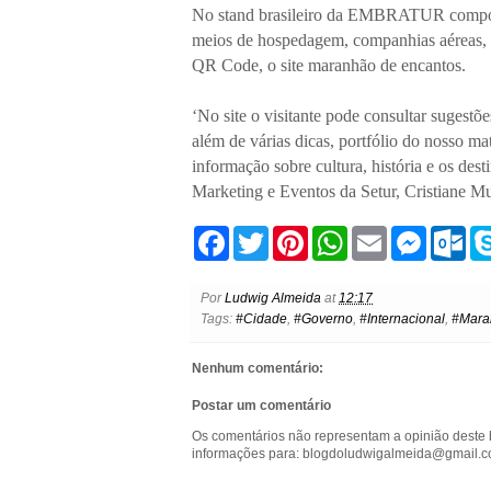
No stand brasileiro da EMBRATUR composto 
meios de hospedagem, companhias aéreas, o 
QR Code, o site maranhão de encantos.
‘No site o visitante pode consultar sugestõ
além de várias dicas, portfólio do nosso ma
informação sobre cultura, história e os de
Marketing e Eventos da Setur, Cristiane Mu
F
T
P
W
E
M
O
a
w
i
h
m
e
u
c
i
n
a
a
s
t
e
t
t
t
i
s
l
Por
Ludwig Almeida
at
12:17
b
t
e
s
l
e
o
Tags:
#Cidade
,
#Governo
,
#Internacional
,
#Mara
o
e
r
A
n
o
o
r
e
p
g
k
k
s
p
e
.
Nenhum comentário:
t
r
c
o
Postar um comentário
m
Os comentários não representam a opinião deste 
informações para: blogdoludwigalmeida@gmail.