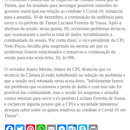
Timon, que foi instalada para investigar possíveis omissões do
governo municipal em relação ao combate à Covid-19, remarcou
para a amanhã, 10 de dezembro, a continuação da audiência para
ouvir o ex-prefeito de Timon Luciano Ferreira de Sousa. Após a
abertura da sessão, nesta quinta, 09, ocorreram problemas técnicos
que ocasionaram a ausência total de áudio, inviabilizando a
continuidade da sessão. Por conta disso, o vice-presidente da CPI,
Neto Peças, decidiu pela suspensão da mesma até que os
problemas fossem solucionados e remarcou a continuação da
sessão para esta sexta-feira, 10, às 09h.
O vereador Juarez Morais, relator da CPI, destacou que os
técnicos da Câmara já estão trabalhando na solução do problema e
que a sessão será retomada nesta sexta-feira. "Infelizmente houve
um problema que ocasionou a perda de áudio e com isso não foi
possível dar continuidade, mas a sessão foi suspensa e amanhã
vamos retornar para ouvir o ex-prefeito Luciano Ferreira de Sousa
e esclarecer alguma pontos que a CPI e a sociedade timonense
desejam saber sobre os gastos relativos ao combate à Covid-19 em
Timon".
F
T
P
W
E
M
O
S
P