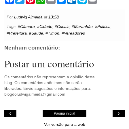
a
w
i
h
m
e
u
k
r
c
i
n
a
a
s
t
y
i
e
t
t
t
i
s
l
p
n
b
t
e
s
l
e
o
e
t
Por
Ludwig Almeida
at
13:58
o
e
r
A
n
o
o
r
e
p
g
k
Tags:
#Câmara
,
#Cidade
,
#Cocais
,
#Maranhão
,
#Política
,
k
s
p
e
.
#Prefeitura
,
#Saúde
,
#Timon
,
#Vereadores
t
r
c
o
m
Nenhum comentário:
Postar um comentário
Os comentários não representam a opinião deste
blog. Os comentários anônimos não serão
liberados. Envie sugestões e informações para:
blogdoludwigalmeida@gmail.com
‹
›
Página inicial
Ver versão para a web