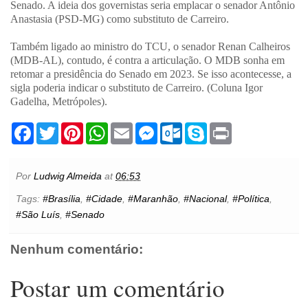
Senado. A ideia dos governistas seria emplacar o senador Antônio
Anastasia (PSD-MG) como substituto de Carreiro.
Também ligado ao ministro do TCU, o senador Renan Calheiros
(MDB-AL), contudo, é contra a articulação. O MDB sonha em
retomar a presidência do Senado em 2023. Se isso acontecesse, a
sigla poderia indicar o substituto de Carreiro. (Coluna Igor
Gadelha, Metrópoles).
F
T
P
W
E
M
O
S
P
a
w
i
h
m
e
u
k
r
c
i
n
a
a
s
t
y
i
e
t
t
t
i
s
l
p
n
b
t
e
s
l
e
o
e
t
Por
Ludwig Almeida
at
06:53
o
e
r
A
n
o
o
r
e
p
g
k
Tags:
#Brasília
,
#Cidade
,
#Maranhão
,
#Nacional
,
#Política
,
k
s
p
e
.
#São Luís
,
#Senado
t
r
c
o
m
Nenhum comentário:
Postar um comentário