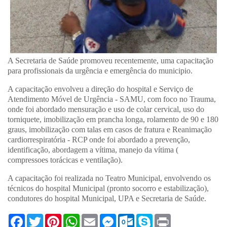
A Secretaria de Saúde promoveu recentemente, uma capacitação
para profissionais da urgência e emergência do municipio.
A capacitação envolveu a direção do hospital e Serviço de
Atendimento Móvel de Urgência - SAMU, com foco no Trauma,
onde foi abordado mensuração e uso de colar cervical, uso do
torniquete, imobilização em prancha longa, rolamento de 90 e 180
graus, imobilização com talas em casos de fratura e Reanimação
cardiorrespiratória - RCP onde foi abordado a prevenção,
identificação, abordagem a vítima, manejo da vítima (
compressoes torácicas e ventilação).
A capacitação foi realizada no Teatro Municipal, envolvendo os
técnicos do hospital Municipal (pronto socorro e estabilização),
condutores do hospital Municipal, UPA e Secretaria de Saúde.
F
T
P
W
E
M
O
S
P
a
w
i
h
m
e
u
k
r