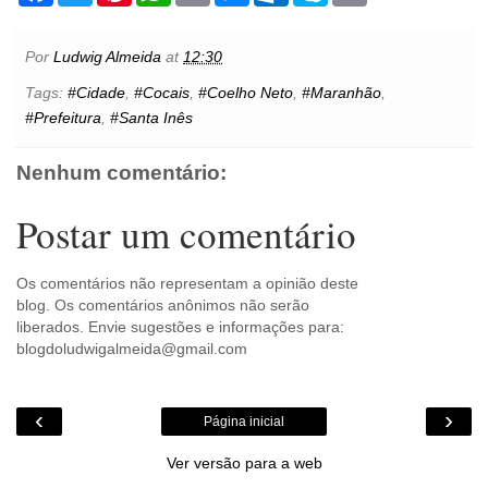
c
i
n
a
a
s
t
y
i
e
t
t
t
i
s
l
p
n
b
t
e
s
l
e
o
e
t
Por
Ludwig Almeida
at
12:30
o
e
r
A
n
o
o
r
e
p
g
k
Tags:
#Cidade
,
#Cocais
,
#Coelho Neto
,
#Maranhão
,
k
s
p
e
.
#Prefeitura
,
#Santa Inês
t
r
c
o
m
Nenhum comentário:
Postar um comentário
Os comentários não representam a opinião deste
blog. Os comentários anônimos não serão
liberados. Envie sugestões e informações para:
blogdoludwigalmeida@gmail.com
‹
›
Página inicial
Ver versão para a web