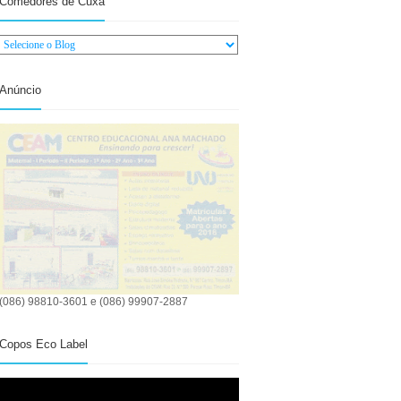
Comedores de Cuxá
Anúncio
(086) 98810-3601 e (086) 99907-2887
Copos Eco Label