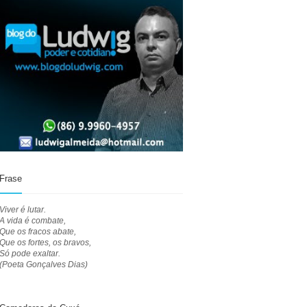
Frase
Viver é lutar.
A vida é combate,
Que os fracos abate,
Que os fortes, os bravos,
Só pode exaltar.
(Poeta Gonçalves Dias)