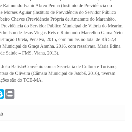
e Raimundo Ivanir Abreu Penha (Instituto de Previdência do
 Moraes Aguiar (Instituto de Previdência do Servidor Público
ibeiro Chaves (Previdência Própria de Amarante do Maranhão,
e Previdência do Servidor Público Municipal de Vitória do Mearim,
, Edmilson de Jesus Viegas Reis e Raimundo Marcelino Gama Neto
tração Direta, Penalva, 2015, com multas no total de R$ 52,4
a Municipal de Graça Aranha, 2016, com ressalvas), Maria Edina
 de Saúde – FMS, Viana, 2013).
 João Batista/Convênio com a Secretaria de Cultura e Turismo,
ntara de Oliveira (Câmara Municipal de Jatobá, 2016), tiveram
rmações são do TCE-MA.
S
P
k
r
y
i
p
n
e
t
ís