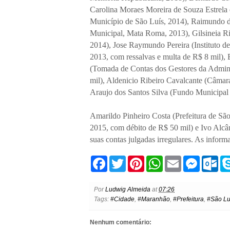
Carolina Moraes Moreira de Souza Estrela 
Município de São Luís, 2014), Raimundo de
Municipal, Mata Roma, 2013), Gilsineia R
2014), Jose Raymundo Pereira (Instituto d
2013, com ressalvas e multa de R$ 8 mil)
(Tomada de Contas dos Gestores da Adminis
mil), Aldenicio Ribeiro Cavalcante (Câmar
Araujo dos Santos Silva (Fundo Municipal
Amarildo Pinheiro Costa (Prefeitura de São
2015, com débito de R$ 50 mil) e Ivo Alcâ
suas contas julgadas irregulares. As info
F
T
P
W
E
M
O
a
w
i
h
m
e
u
c
i
n
a
a
s
t
e
t
t
t
i
s
l
Por
Ludwig Almeida
at
07:26
b
t
e
s
l
e
o
Tags:
#Cidade
,
#Maranhão
,
#Prefeitura
,
#São Lu
o
e
r
A
n
o
o
r
e
p
g
k
k
s
p
e
.
Nenhum comentário:
t
r
c