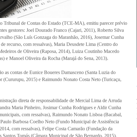
, o Tribunal de Contas do Estado (TCE-MA), emitiu parecer prévio
ntes gestores: Joel Dourado Franco (Cajari, 2011), Roberto Silva
rvalho (São Luís Gonzaga do Maranhão, 2016), Josemar Cunha
de recurso, com ressalvas), Maria Deusdete Lima (Centro do
 Medeiros de Oliveira (Raposa, 2014), Luiza Coutinho Macedo
as) e Manoel Oliveira da Rocha (Marajá do Sena, 2013).
ão as contas de Eunice Boueres Damasceno (Santa Luzia do
ior (Cururupu, 2015) e Raimundo Nonato Costa Neto (Turicaçu,
nistração direta de responsabilidade de Mercial Lima de Arruda
Sandra Maria Pinheiro, Josimar Cunha Rodrigues e Aldir Cunha
unicipais, com ressalvas), Raimundo Nonato Lisboa (Bacabal,
, Paulo Barbosa Coelho Neto (Fundo Municipal de Assistência
014, com ressalvas), Felipe Costa Camarão (Fundação da
s Santos Tomás (Câmara Municipal de São Bernardo, 2015),