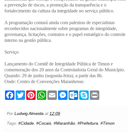
a prevenção de riscos, a promoção da transparência e o
fortalecimento da cultura da integridade no serviço público.
A programação contará ainda com palestras de especialistas
reconhecidos nacionalmente sobre programas de integridade,
governança, licitações, contratos e o papel estratégico do controle
interno na gestão pública.
Serviço
Lançamento do Comitê de Integridade Pública de Timon e
comemoração dos 20 anos da Controladoria Geral do Município.
Quando: 29 de junho (segunda-feira), a partir das 8h.
Onde: Centro de Convenções Maranhense.
F
T
P
W
E
M
O
S
P
a
w
i
h
m
e
u
k
r
c
i
n
a
a
s
t
y
i
e
t
t
t
i
s
l
p
n
b
t
e
s
l
e
o
e
t
Por
Ludwig Almeida
at
12:09
o
e
r
A
n
o
o
r
e
p
g
k
Tags:
#Cidade
,
#Cocais
,
#Maranhão
,
#Prefeitura
,
#Timon
k
s
p
e
.
t
r
c