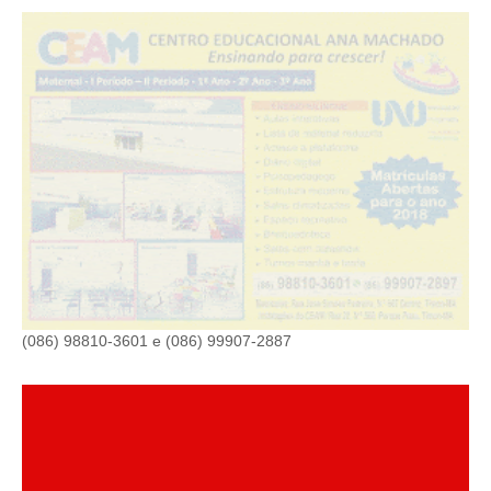
(086) 98810-3601 e (086) 99907-2887