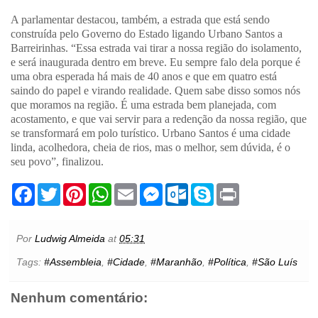
A parlamentar destacou, também, a estrada que está sendo
construída pelo Governo do Estado ligando Urbano Santos a
Barreirinhas. “Essa estrada vai tirar a nossa região do isolamento,
e será inaugurada dentro em breve. Eu sempre falo dela porque é
uma obra esperada há mais de 40 anos e que em quatro está
saindo do papel e virando realidade. Quem sabe disso somos nós
que moramos na região. É uma estrada bem planejada, com
acostamento, e que vai servir para a redenção da nossa região, que
se transformará em polo turístico. Urbano Santos é uma cidade
linda, acolhedora, cheia de rios, mas o melhor, sem dúvida, é o
seu povo”, finalizou.
F
T
P
W
E
M
O
S
P
a
w
i
h
m
e
u
k
r
c
i
n
a
a
s
t
y
i
e
t
t
t
i
s
l
p
n
b
t
e
s
l
e
o
e
t
Por
Ludwig Almeida
at
05:31
o
e
r
A
n
o
o
r
e
p
g
k
Tags:
#Assembleia
,
#Cidade
,
#Maranhão
,
#Política
,
#São Luís
k
s
p
e
.
t
r
c
o
Nenhum comentário:
m