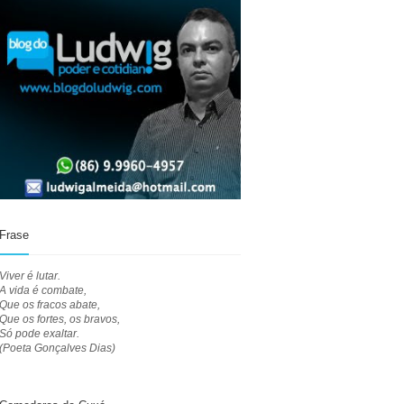
Frase
Viver é lutar.
A vida é combate,
Que os fracos abate,
Que os fortes, os bravos,
Só pode exaltar.
(Poeta Gonçalves Dias)