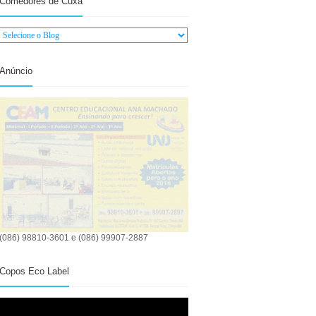
Comedores de Cuxá
Anúncio
(086) 98810-3601 e (086) 99907-2887
Copos Eco Label