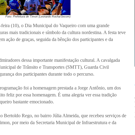
Foto: Prefeitura de Timon (Leonardo Rocha/Secom)
a-feira (10), o Dia Municipal do Vaqueiro com uma grande
s mais tradicionais e símbolo da cultura nordestina. A festa teve
m ação de graças, seguida da bênção dos participantes e da
admiradores dessa importante manifestação cultural. A cavalgada
unicipal de Trânsito e Transportes (SMTT), Guarda Civil
egurança dos participantes durante todo o percurso.
ogramação foi a homenagem prestada a Jorge Antônio, um dos
to feliz por essa homenagem. É uma alegria ver essa tradição
aqueiro bastante emocionado.
 Bertoldo Rego, no bairro Júlia Almeida, que recebeu serviços de
 Timon, por meio da Secretaria Municipal de Infraestrutura e da