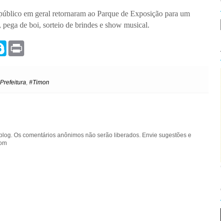
o público em geral retornaram ao Parque de Exposição para um
pega de boi, sorteio de brindes e show musical.
S
P
k
r
y
i
p
n
e
t
Prefeitura
,
#Timon
blog. Os comentários anônimos não serão liberados. Envie sugestões e
com