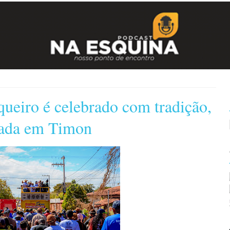
ueiro é celebrado com tradição,
gada em Timon