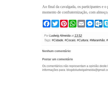
Ao final da cavalgada, os participantes e 
momento de confraternização, com almoço, 
F
T
P
W
E
M
O
a
w
i
h
m
e
u
c
i
n
a
a
s
t
e
t
t
t
i
s
l
Por
Ludwig Almeida
at
13:52
b
t
e
s
l
e
o
Tags:
#Cidade
,
#Cocais
,
#Cultura
,
#Maranhão
,
#
o
e
r
A
n
o
o
r
e
p
g
k
k
s
p
e
.
Nenhum comentário:
t
r
c
o
Postar um comentário
m
Os comentários não representam a opinião deste 
informações para: blogdoludwigalmeida@gmail.