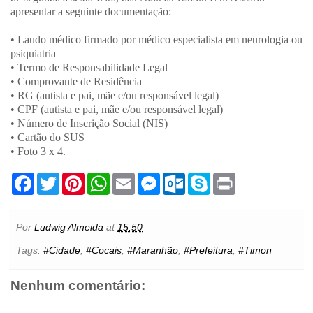
apresentar a seguinte documentação:
• Laudo médico firmado por médico especialista em neurologia ou
psiquiatria
• Termo de Responsabilidade Legal
• Comprovante de Residência
• RG (autista e pai, mãe e/ou responsável legal)
• CPF (autista e pai, mãe e/ou responsável legal)
• Número de Inscrição Social (NIS)
• Cartão do SUS
• Foto 3 x 4.
F
T
P
W
E
M
O
S
P
a
w
i
h
m
e
u
k
r
c
i
n
a
a
s
t
y
i
e
t
t
t
i
s
l
p
n
b
t
e
s
l
e
o
e
t
Por
Ludwig Almeida
at
15:50
o
e
r
A
n
o
o
r
e
p
g
k
Tags:
#Cidade
,
#Cocais
,
#Maranhão
,
#Prefeitura
,
#Timon
k
s
p
e
.
t
r
c
o
Nenhum comentário:
m