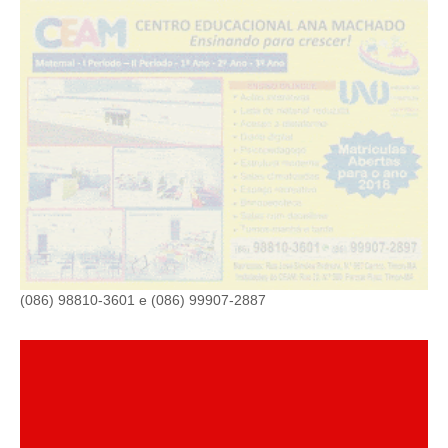
(086) 98810-3601 e (086) 99907-2887