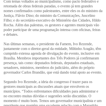
Com temas voltados ao municipalismo, como pacto federativo e
retomada de obras federais paradas, o evento já tem grandes
nomes confirmados como palestrantes, entre eles os do ministro da
Justiça, Flávio Dino; do ministro da Comunicações, Juscelino
Filho; e do secretário-executivo do Ministério das Cidades, Hildo
Rocha. Além das palestras, os gestores e agentes municipais vão
poder participar de uma programação intensa com oficinas, feiras
e debates.
Nas últimas semanas, o presidente da Famem, Ivo Rezende,
juntamente com o diretor-geral da entidade, Miltinho Aragão, têm
cumprido extensa agenda de divulgação do evento, inclusive em
Brasília. Membros importantes dos Três Poderes já confirmaram
presença, tais como: deputados federais, deputados estaduais,
senadores, ministros, membros do judiciário, além do próprio
governador Carlos Brandão, que está dando total apoio ao evento.
Segundo Ivo Rezende, a ideia do congresso é trazer para os
gestores municipais as discussões atuais que envolvem os
municípios. “Todos enfrentamos dificuldades para administrar e
no encontro muitas dúvidas e sugestões serão discutidas. O
momento é muito bom. Temos um governador municipalista e um
presidente que mantém uma excelente relação com o Maranhão.