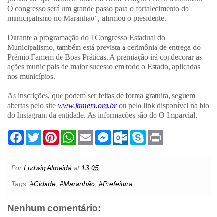
O congresso será um grande passo para o fortalecimento do
municipalismo no Maranhão”, afirmou o presidente.
Durante a programação do I Congresso Estadual do
Municipalismo, também está prevista a cerimônia de entrega do
Prêmio Famem de Boas Práticas. A premiação irá condecorar as
ações municipais de maior sucesso em todo o Estado, aplicadas
nos municípios.
As inscrições, que podem ser feitas de forma gratuita, seguem
abertas pelo site
www.famem.org.br
ou pelo link disponível na bio
do Instagram da entidade. As informações são do O Imparcial.
F
T
P
W
E
M
O
S
P
a
w
i
h
m
e
u
k
r
c
i
n
a
a
s
t
y
i
e
t
t
t
i
s
l
p
n
b
t
e
s
l
e
o
e
t
Por
Ludwig Almeida
at
13:05
o
e
r
A
n
o
o
r
e
p
g
k
Tags:
#Cidade
,
#Maranhão
,
#Prefeitura
k
s
p
e
.
t
r
c
o
Nenhum comentário:
m