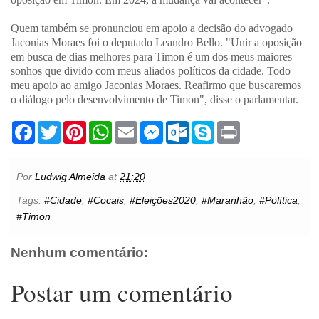
Quem também se pronunciou em apoio a decisão do advogado
Jaconias Moraes foi o deputado Leandro Bello. "Unir a oposição
em busca de dias melhores para Timon é um dos meus maiores
sonhos que divido com meus aliados políticos da cidade. Todo
meu apoio ao amigo Jaconias Moraes. Reafirmo que buscaremos
o diálogo pelo desenvolvimento de Timon", disse o parlamentar.
F
T
P
W
E
M
O
S
P
a
w
i
h
m
e
u
k
r
c
i
n
a
a
s
t
y
i
e
t
t
t
i
s
l
p
n
b
t
e
s
l
e
o
e
t
Por
Ludwig Almeida
at
21:20
o
e
r
A
n
o
o
r
e
p
g
k
Tags:
#Cidade
,
#Cocais
,
#Eleições2020
,
#Maranhão
,
#Política
,
k
s
p
e
.
#Timon
t
r
c
o
m
Nenhum comentário:
Postar um comentário