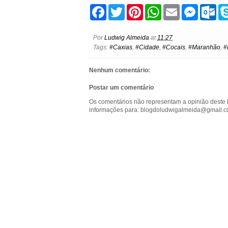
F
T
P
W
E
M
O
a
w
i
h
m
e
u
c
i
n
a
a
s
t
e
t
t
t
i
s
l
Por
Ludwig Almeida
at
11:27
b
t
e
s
l
e
o
Tags:
#Caxias
,
#Cidade
,
#Cocais
,
#Maranhão
,
#
o
e
r
A
n
o
o
r
e
p
g
k
k
s
p
e
.
Nenhum comentário:
t
r
c
o
Postar um comentário
m
Os comentários não representam a opinião deste 
informações para: blogdoludwigalmeida@gmail.