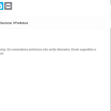
S
P
k
r
y
i
p
n
e
t
Nacional
,
#Prefeitura
blog. Os comentários anônimos não serão liberados. Envie sugestões e
com