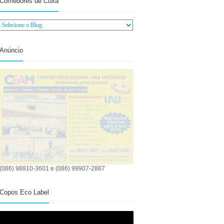
Comedores de Cuxá
Anúncio
(086) 98810-3601 e (086) 99907-2887
Copos Eco Label