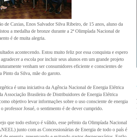
 de Caxias, Enos Salvador Silva Ribeiro, de 15 anos, aluno da
stou a medalha de bronze durante a 2ª Olimpíada Nacional de
ento é de muita alegria.
esultados acontecendo. Estou muito feliz por essa conquista e espero
agradecer a escola por incluir seus alunos em um grande projeto
e futuramente venham ser consumidores eficiente e conscientes de
 Pinto da Silva, mãe do garoto.
gética é uma iniciativa da Agência Nacional de Energia Elétrica
 Associação Brasileira de Distribuidores de Energia Elétrica
como objetivo levar informações sobre o uso consciente de energia
a o professor Josué, o sentimento é de dever cumprido.
vejo que todo esforço é válido, esse prêmio da Olimpíada Nacional
(ANEEL) junto com as Concessionárias de Energia de todo o país é
 de energia, preservando e evitando gastos desnecessários. Então,