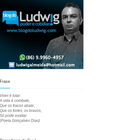
Frase
Viver é lutar.
A vida é combate,
Que os fracos abate,
Que os fortes, os bravos,
Só pode exaltar.
(Poeta Gonçalves Dias)