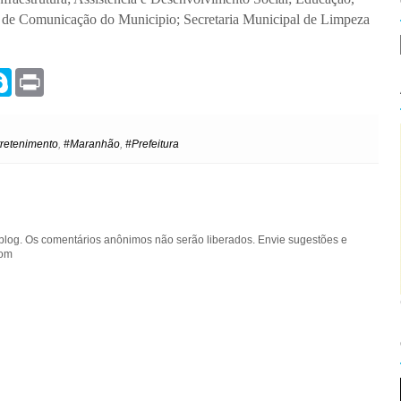
a de Comunicação do Municipio; Secretaria Municipal de Limpeza
S
P
k
r
y
i
p
n
e
t
retenimento
,
#Maranhão
,
#Prefeitura
blog. Os comentários anônimos não serão liberados. Envie sugestões e
com