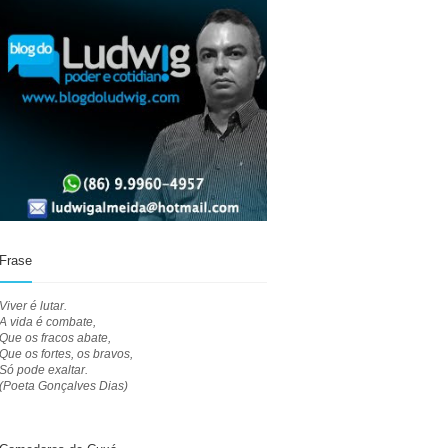
Frase
Viver é lutar.
A vida é combate,
Que os fracos abate,
Que os fortes, os bravos,
Só pode exaltar.
(Poeta Gonçalves Dias)