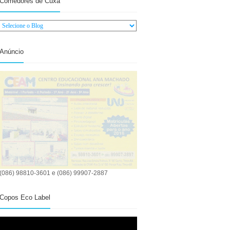
Comedores de Cuxá
Anúncio
(086) 98810-3601 e (086) 99907-2887
Copos Eco Label