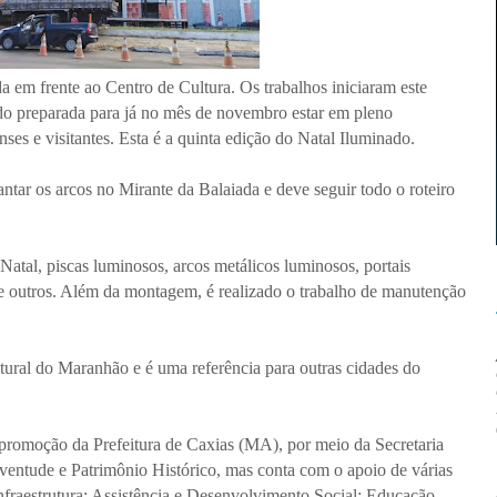
 em frente ao Centro de Cultura. Os trabalhos iniciaram este
ndo preparada para já no mês de novembro estar em pleno
ses e visitantes. Esta é a quinta edição do Natal Iluminado.
ntar os arcos no Mirante da Balaiada e deve seguir todo o roteiro
 Natal, piscas luminosos, arcos metálicos luminosos, portais
e outros. Além da montagem, é realizado o trabalho de manutenção
ltural do Maranhão e é uma referência para outras cidades do
promoção da Prefeitura de Caxias (MA), por meio da Secretaria
ventude e Patrimônio Histórico, mas conta com o apoio de várias
 Infraestrutura; Assistência e Desenvolvimento Social; Educação,