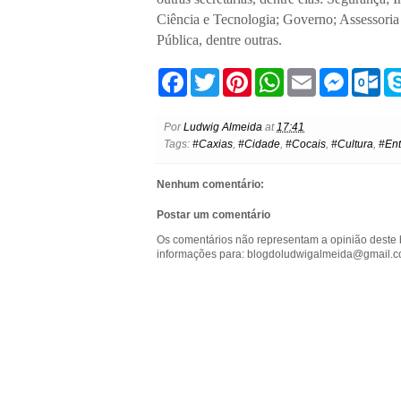
Ciência e Tecnologia; Governo; Assessori
Pública, dentre outras.
F
T
P
W
E
M
O
a
w
i
h
m
e
u
c
i
n
a
a
s
t
e
t
t
t
i
s
l
Por
Ludwig Almeida
at
17:41
b
t
e
s
l
e
o
Tags:
#Caxias
,
#Cidade
,
#Cocais
,
#Cultura
,
#Ent
o
e
r
A
n
o
o
r
e
p
g
k
k
s
p
e
.
Nenhum comentário:
t
r
c
o
Postar um comentário
m
Os comentários não representam a opinião deste 
informações para: blogdoludwigalmeida@gmail.