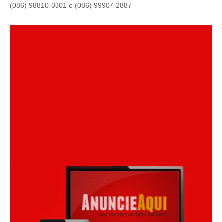
(086) 98810-3601 e (086) 99907-2887