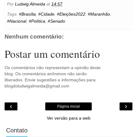
b
t
e
s
l
e
o
e
t
Por
Ludwig Almeida
at
14:57
o
e
r
A
n
o
o
r
e
p
g
k
Tags:
#Brasília
,
#Cidade
,
#Eleições2022
,
#Maranhão
,
k
s
p
e
.
#Nacional
,
#Política
,
#Senado
t
r
c
o
m
Nenhum comentário:
Postar um comentário
Os comentários não representam a opinião deste
blog. Os comentários anônimos não serão
liberados. Envie sugestões e informações para:
blogdoludwigalmeida@gmail.com
‹
›
Página inicial
Ver versão para a web
Contato