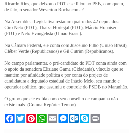
Ricardo Rios, que deixou o PDT e se filiou ao PSB, com quem,
de fato, o senador Weverton Rocha conta?
Na Assembleia Legislativa restaram quatro dos 42 deputados:
Ciro Neto (PDT), Thaiza Hortegal (PDT), Márcio Honaiser
(PDT) e Neto Evangelista (União Brasil).
Na Câmara Federal, ele conta com Juscelino Filho (União Brasil),
Cléber Verde (Republicanos) e Gil Cutrim (Republicanos).
No campo parlamentar, o pré-candidato do PDT conta ainda com
o apoio da senadora Eliziane Gama (Cidadania), vínculo que se
mantém por afinidade política e por conta do projeto de
candidatura a deputado estadual de Inácio Melo, seu marido e
operador político, que assumiu o controle do PSDB no Maranhão.
O grupo que ele exibia como seu conselho de campanha não
existe mais. (Coluna Repórter Tempo).
F
T
P
W
E
M
O
S
P
a
w
i
h
m
e
u
k
r
c
i
n
a
a
s
t
y
i
e
t
t
t
i
s
l
p
n