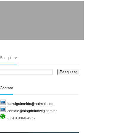
Pesquisar
Contato
ludwigalmeida@hotmail.com
contato@blogdoludwig.com.br
(86) 9.9960-4957