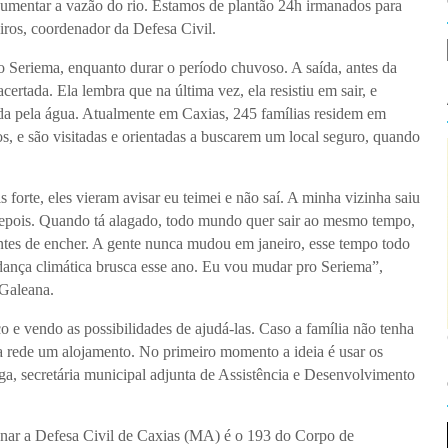
 aumentar a vazão do rio. Estamos de plantão 24h irmanados para
iros, coordenador da Defesa Civil.
o Seriema, enquanto durar o período chuvoso. A saída, antes da
ertada. Ela lembra que na última vez, ela resistiu em sair, e
ida pela água. Atualmente em Caxias, 245 famílias residem em
os, e são visitadas e orientadas a buscarem um local seguro, quando
orte, eles vieram avisar eu teimei e não saí. A minha vizinha saiu
 depois. Quando tá alagado, todo mundo quer sair ao mesmo tempo,
antes de encher. A gente nunca mudou em janeiro, esse tempo todo
ança climática brusca esse ano. Eu vou mudar pro Seriema”,
 Galeana.
o e vendo as possibilidades de ajudá-las. Caso a família não tenha
da rede um alojamento. No primeiro momento a ideia é usar os
a, secretária municipal adjunta de Assistência e Desenvolvimento
onar a Defesa Civil de Caxias (MA) é o 193 do Corpo de