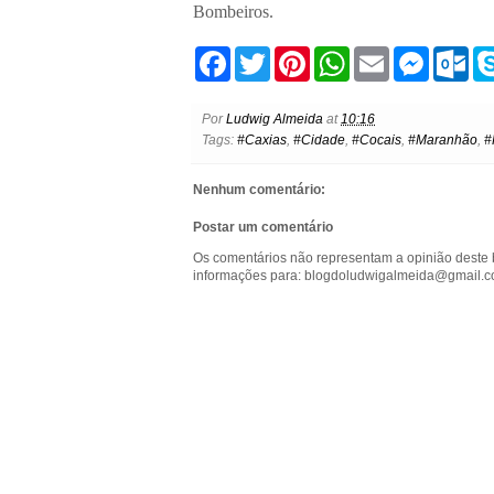
Bombeiros.
F
T
P
W
E
M
O
a
w
i
h
m
e
u
c
i
n
a
a
s
t
e
t
t
t
i
s
l
Por
Ludwig Almeida
at
10:16
b
t
e
s
l
e
o
Tags:
#Caxias
,
#Cidade
,
#Cocais
,
#Maranhão
,
#
o
e
r
A
n
o
o
r
e
p
g
k
k
s
p
e
.
Nenhum comentário:
t
r
c
o
Postar um comentário
m
Os comentários não representam a opinião deste 
informações para: blogdoludwigalmeida@gmail.