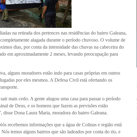
iadas na retirada dos pertences nas residências do bairro Galeana,
a completamente alagada durante o período chuvoso. O volume de
óximos dias, por conta da intensidade das chuvas na cabeceira do
ipado em aproximadamente 2 meses, levando preocupação para
va, alguns moradores estão indo para casas próprias em outros
 alugadas por eles mesmos. A Defesa Civil está ofertando os
ransporte.
sair mais cedo. A gente alugou uma casa para passar o período
sinal de Deus, e os homens que fazem as previsões estão
r”, disse Dona Laura Maria, moradora do bairro Galeana.
 Nós recebemos informações que a água de Colinas e região está
Nós temos alguns bairros que são ladeados por conta do rio, e