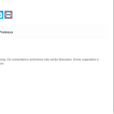
S
P
k
r
y
i
p
n
e
t
Prefeitura
blog. Os comentários anônimos não serão liberados. Envie sugestões e
com