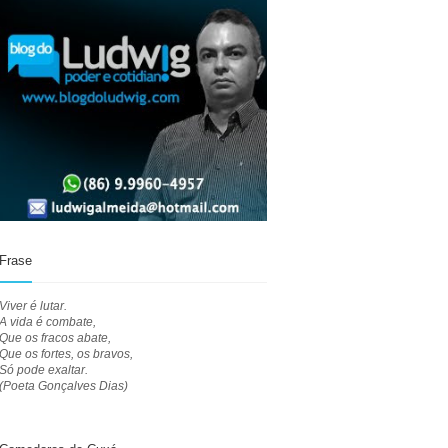
Frase
Viver é lutar.
A vida é combate,
Que os fracos abate,
Que os fortes, os bravos,
Só pode exaltar.
(Poeta Gonçalves Dias)