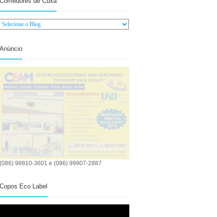
Comedores de Cuxá
Anúncio
(086) 98810-3601 e (086) 99907-2887
Copos Eco Label