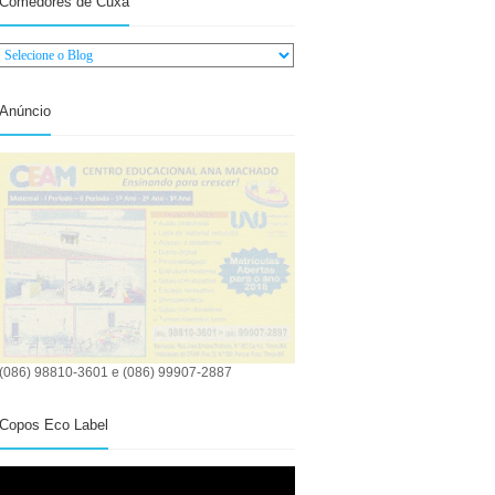
Comedores de Cuxá
Anúncio
(086) 98810-3601 e (086) 99907-2887
Copos Eco Label