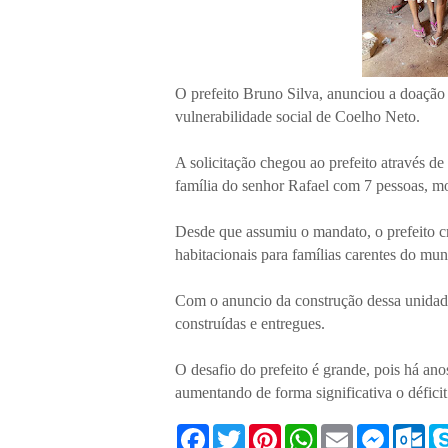
O prefeito Bruno Silva, anunciou a doação
vulnerabilidade social de Coelho Neto.
A solicitação chegou ao prefeito através de
família do senhor Rafael com 7 pessoas, mo
Desde que assumiu o mandato, o prefeito 
habitacionais para famílias carentes do mun
Com o anuncio da construção dessa unidade
construídas e entregues.
O desafio do prefeito é grande, pois há an
aumentando de forma significativa o déficit
F
T
P
W
E
M
O