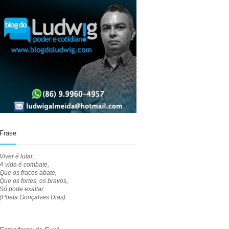
Frase
Viver é lutar.
A vida é combate,
Que os fracos abate,
Que os fortes, os bravos,
Só pode exaltar.
(Poeta Gonçalves Dias)