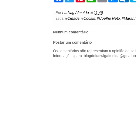
a
w
i
h
m
e
u
c
i
n
a
a
s
t
e
t
t
t
i
s
l
Por
Ludwig Almeida
at
11:46
b
t
e
s
l
e
o
Tags:
#Cidade
,
#Cocais
,
#Coelho Neto
,
#Maran
o
e
r
A
n
o
o
r
e
p
g
k
k
s
p
e
.
Nenhum comentário:
t
r
c
o
Postar um comentário
m
Os comentários não representam a opinião deste 
informações para: blogdoludwigalmeida@gmail.