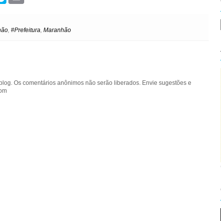
k
r
y
i
p
n
e
t
hão
,
#Prefeitura
,
Maranhão
blog. Os comentários anônimos não serão liberados. Envie sugestões e
com