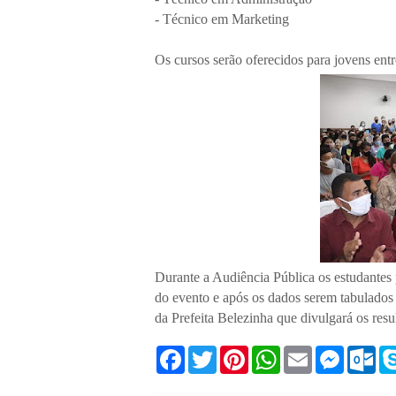
- Técnico em Marketing
Os cursos serão oferecidos para jovens ent
Durante a Audiência Pública os estudantes 
do evento e após os dados serem tabulados
da Prefeita Belezinha que divulgará os resu
F
T
P
W
E
M
O
a
w
i
h
m
e
u
c
i
n
a
a
s
t
e
t
t
t
i
s
l