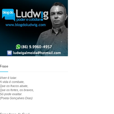
Frase
Viver é lutar.
A vida é combate,
Que os fracos abate,
Que os fortes, os bravos,
Só pode exaltar.
(Poeta Gonçalves Dias)