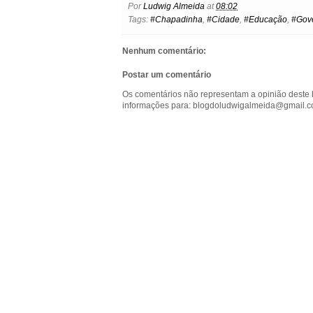
Por
Ludwig Almeida
at
08:02
b
t
e
s
l
e
o
Tags:
#Chapadinha
,
#Cidade
,
#Educação
,
#Gov
o
e
r
A
n
o
o
r
e
p
g
k
k
s
p
e
.
Nenhum comentário:
t
r
c
o
Postar um comentário
m
Os comentários não representam a opinião deste 
informações para: blogdoludwigalmeida@gmail.