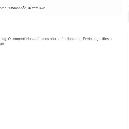
e
t
erno
,
#Maranhão
,
#Prefeitura
blog. Os comentários anônimos não serão liberados. Envie sugestões e
com