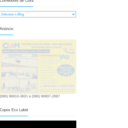
Comedores de Cuxá
Anúncio
(086) 98810-3601 e (086) 99907-2887
Copos Eco Label