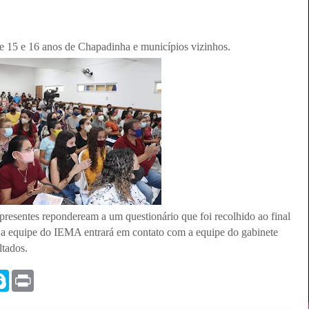
re 15 e 16 anos de Chapadinha e municípios vizinhos.
presentes repondeream a um questionário que foi recolhido ao final
 a equipe do IEMA entrará em contato com a equipe do gabinete
ltados.
S
P
k
r
y
i
p
n