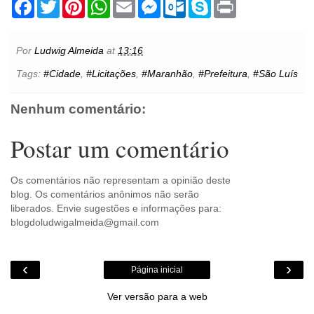
F
T
P
W
E
M
O
S
P
a
w
i
h
m
e
u
k
r
c
i
n
a
a
s
t
y
i
e
t
t
t
i
s
l
p
n
b
t
e
s
l
e
o
e
t
Por
Ludwig Almeida
at
13:16
o
e
r
A
n
o
o
r
e
p
g
k
Tags:
#Cidade
,
#Licitações
,
#Maranhão
,
#Prefeitura
,
#São Luís
k
s
p
e
.
t
r
c
o
Nenhum comentário:
m
Postar um comentário
Os comentários não representam a opinião deste
blog. Os comentários anônimos não serão
liberados. Envie sugestões e informações para:
blogdoludwigalmeida@gmail.com
‹
›
Página inicial
Ver versão para a web