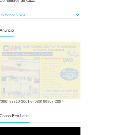
Comedores de Cuxá
Anúncio
(086) 98810-3601 e (086) 99907-2887
Copos Eco Label