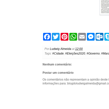
F
T
P
W
E
M
O
a
w
i
h
m
e
u
c
i
n
a
a
s
t
e
t
t
t
i
s
l
Por
Ludwig Almeida
at
12:00
b
t
e
s
l
e
o
Tags:
#Cidade
,
#Eleições2020
,
#Governo
,
#Mar
o
e
r
A
n
o
o
r
e
p
g
k
k
s
p
e
.
Nenhum comentário:
t
r
c
o
Postar um comentário
m
Os comentários não representam a opinião deste 
informações para: blogdoludwigalmeida@gmail.