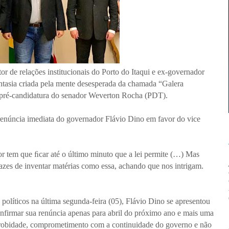
tor de relações institucionais do Porto do Itaqui e ex-governador
ntasia criada pela mente desesperada da chamada “Galera
 pré-candidatura do senador Weverton Rocha (PDT).
enúncia imediata do go­vernador Flávio Dino em favor do vice
r tem que ﬁcar até o último minuto que a lei permite (…) Mas
azes de inventar matérias como essa, achando que nos in­trigam.
políticos na última segunda-feira (05), Flávio Dino se apresentou
nfirmar sua renúncia apenas para abril do próximo ano e mais uma
 probidade, comprometimento com a continuidade do governo e não