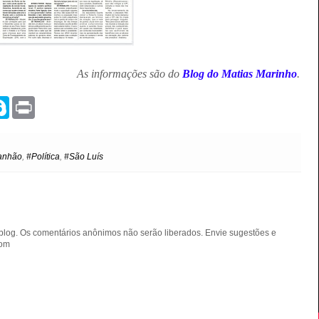
As informações são do
Blog do Matias Marinho
.
S
P
k
r
y
i
p
n
e
t
anhão
,
#Política
,
#São Luís
blog. Os comentários anônimos não serão liberados. Envie sugestões e
com