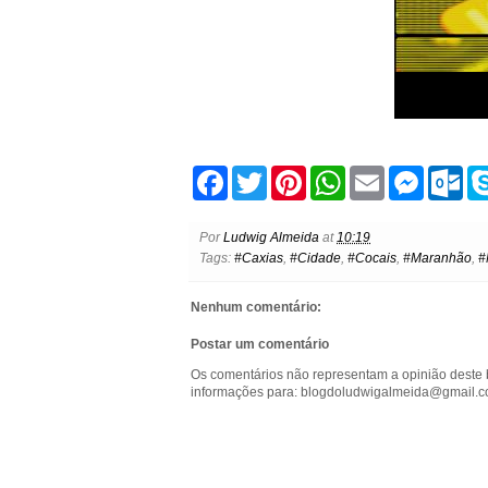
F
T
P
W
E
M
O
a
w
i
h
m
e
u
c
i
n
a
a
s
t
e
t
t
t
i
s
l
Por
Ludwig Almeida
at
10:19
b
t
e
s
l
e
o
Tags:
#Caxias
,
#Cidade
,
#Cocais
,
#Maranhão
,
#
o
e
r
A
n
o
o
r
e
p
g
k
k
s
p
e
.
Nenhum comentário:
t
r
c
o
Postar um comentário
m
Os comentários não representam a opinião deste 
informações para: blogdoludwigalmeida@gmail.