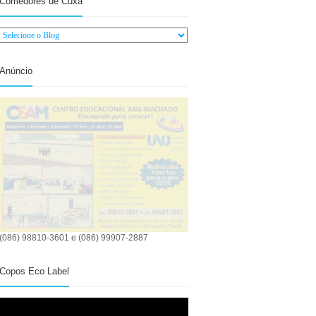
Comedores de Cuxá
Anúncio
(086) 98810-3601 e (086) 99907-2887
Copos Eco Label