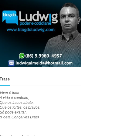
Frase
Viver é lutar.
A vida é combate,
Que os fracos abate,
Que os fortes, os bravos,
Só pode exaltar.
(Poeta Gonçalves Dias)