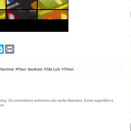
S
P
k
r
y
i
p
n
e
t
Nacional
,
#Piauí
,
#podcast
,
#São Luís
,
#Timon
blog. Os comentários anônimos não serão liberados. Envie sugestões e
com