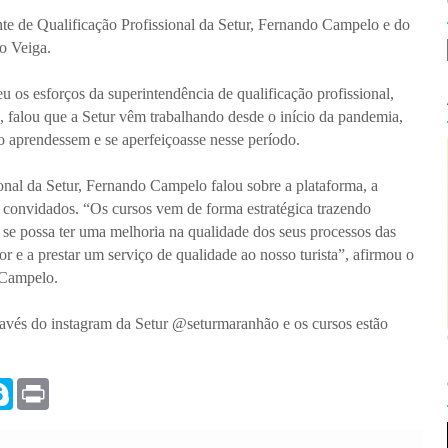
nte de Qualificação Profissional da Setur, Fernando Campelo e do
go Veiga.
eu os esforços da superintendência de qualificação profissional,
 falou que a Setur vêm trabalhando desde o início da pandemia,
mo aprendessem e se aperfeiçoasse nesse período.
onal da Setur, Fernando Campelo falou sobre a plataforma, a
s convidados. “Os cursos vem de forma estratégica trazendo
e se possa ter uma melhoria na qualidade dos seus processos das
or e a prestar um serviço de qualidade ao nosso turista”, afirmou o
 Campelo.
através do instagram da Setur @seturmaranhão e os cursos estão
S
P
k
r
y
i
p
n