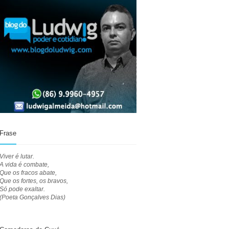
Frase
Viver é lutar.
A vida é combate,
Que os fracos abate,
Que os fortes, os bravos,
Só pode exaltar.
(Poeta Gonçalves Dias)