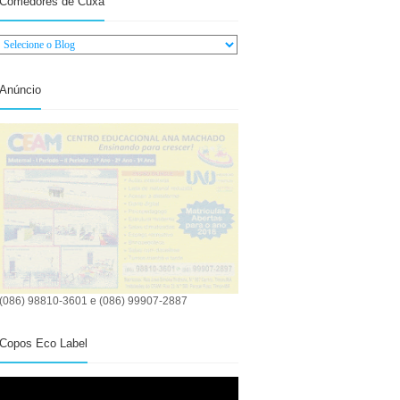
Comedores de Cuxá
Anúncio
(086) 98810-3601 e (086) 99907-2887
Copos Eco Label