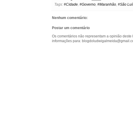
b
t
e
s
l
e
o
Tags:
#Cidade
,
#Governo
,
#Maranhão
,
#São Luí
o
e
r
A
n
o
o
r
e
p
g
k
k
s
p
e
.
Nenhum comentário:
t
r
c
o
Postar um comentário
m
Os comentários não representam a opinião deste 
informações para: blogdoludwigalmeida@gmail.