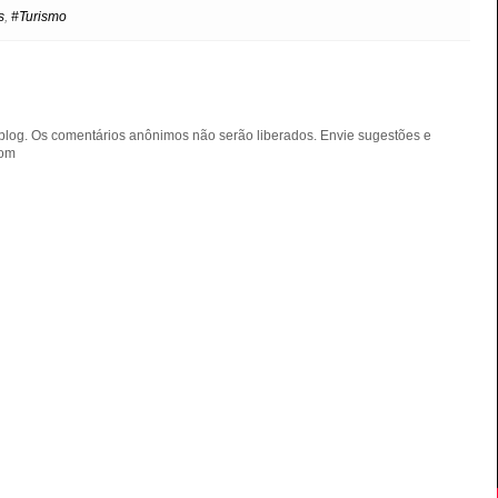
e
t
s
,
#Turismo
blog. Os comentários anônimos não serão liberados. Envie sugestões e
com