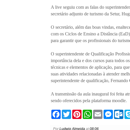
A live seguiu com as falas do superintende
secretário adjunto de turismo da Setur, Hu
O secretário, além das boas vindas, enaltec
com os Ciclos de Ensino a Distância (EaD),
para garantir que os profissionais do turis
O superintendente de Qualificação Profissi
importância dela e dos cursos para todos o
técnicas e elementos de aplicação, para qu
suas atividades relacionadas à atender melh
superintendente de qualificação, Fernando
A transmissão da aula inaugural foi feita 
sendo oferecidos pela plataforma moodle.
F
T
P
W
E
M
O
a
w
i
h
m
e
u
c
i
n
a
a
s
t
e
t
t
t
i
s
l
Por
Ludwig Almeida
at
08:06