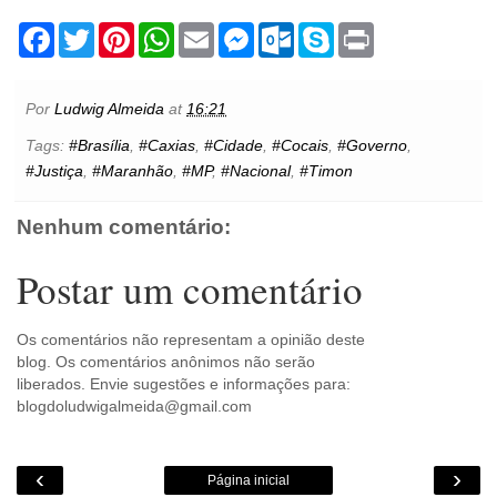
F
T
P
W
E
M
O
S
P
a
w
i
h
m
e
u
k
r
c
i
n
a
a
s
t
y
i
e
t
t
t
i
s
l
p
n
b
t
e
s
l
e
o
e
t
Por
Ludwig Almeida
at
16:21
o
e
r
A
n
o
o
r
e
p
g
k
Tags:
#Brasília
,
#Caxias
,
#Cidade
,
#Cocais
,
#Governo
,
k
s
p
e
.
#Justiça
,
#Maranhão
,
#MP
,
#Nacional
,
#Timon
t
r
c
o
m
Nenhum comentário:
Postar um comentário
Os comentários não representam a opinião deste
blog. Os comentários anônimos não serão
liberados. Envie sugestões e informações para:
blogdoludwigalmeida@gmail.com
‹
›
Página inicial