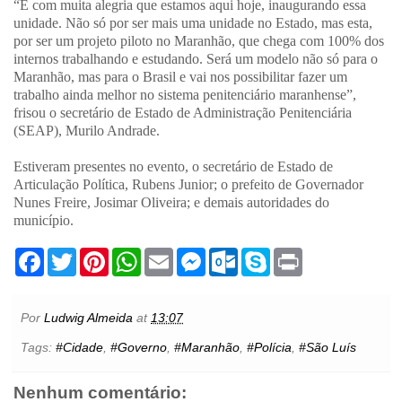
“É com muita alegria que estamos aqui hoje, inaugurando essa
unidade. Não só por ser mais uma unidade no Estado, mas esta,
por ser um projeto piloto no Maranhão, que chega com 100% dos
internos trabalhando e estudando. Será um modelo não só para o
Maranhão, mas para o Brasil e vai nos possibilitar fazer um
trabalho ainda melhor no sistema penitenciário maranhense”,
frisou o secretário de Estado de Administração Penitenciária
(SEAP), Murilo Andrade.
Estiveram presentes no evento, o secretário de Estado de
Articulação Política, Rubens Junior; o prefeito de Governador
Nunes Freire, Josimar Oliveira; e demais autoridades do
município.
F
T
P
W
E
M
O
S
P
a
w
i
h
m
e
u
k
r
c
i
n
a
a
s
t
y
i
e
t
t
t
i
s
l
p
n
b
t
e
s
l
e
o
e
t
Por
Ludwig Almeida
at
13:07
o
e
r
A
n
o
o
r
e
p
g
k
Tags:
#Cidade
,
#Governo
,
#Maranhão
,
#Polícia
,
#São Luís
k
s
p
e
.
t
r
c
o
Nenhum comentário:
m