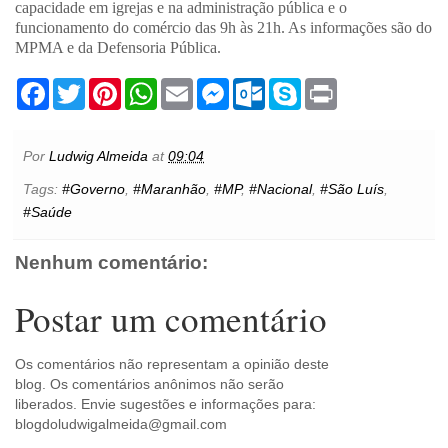
capacidade em igrejas e na administração pública e o
funcionamento do comércio das 9h às 21h. As informações são do
MPMA e da Defensoria Pública.
F
T
P
W
E
M
O
S
P
a
w
i
h
m
e
u
k
r
c
i
n
a
a
s
t
y
i
e
t
t
t
i
s
l
p
n
b
t
e
s
l
e
o
e
t
Por
Ludwig Almeida
at
09:04
o
e
r
A
n
o
o
r
e
p
g
k
Tags:
#Governo
,
#Maranhão
,
#MP
,
#Nacional
,
#São Luís
,
k
s
p
e
.
#Saúde
t
r
c
o
m
Nenhum comentário:
Postar um comentário
Os comentários não representam a opinião deste
blog. Os comentários anônimos não serão
liberados. Envie sugestões e informações para:
blogdoludwigalmeida@gmail.com