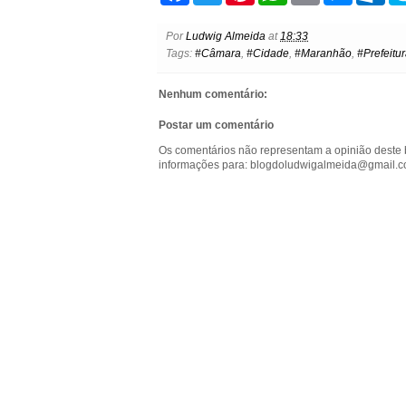
c
i
n
a
a
s
t
e
t
t
t
i
s
l
Por
Ludwig Almeida
at
18:33
b
t
e
s
l
e
o
Tags:
#Câmara
,
#Cidade
,
#Maranhão
,
#Prefeitu
o
e
r
A
n
o
o
r
e
p
g
k
k
s
p
e
.
Nenhum comentário:
t
r
c
o
Postar um comentário
m
Os comentários não representam a opinião deste 
informações para: blogdoludwigalmeida@gmail.