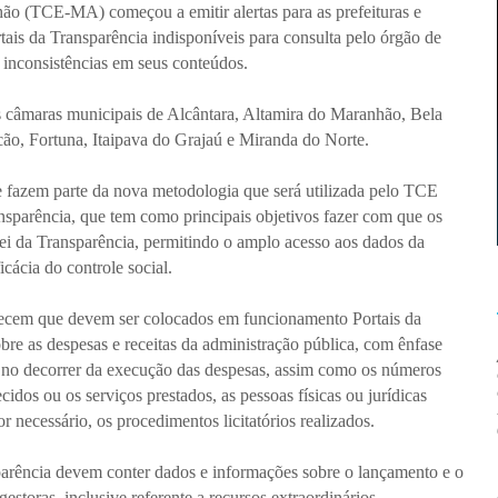
o (TCE-MA) começou a emitir alertas para as prefeituras e
ais da Transparência indisponíveis para consulta pelo órgão de
 inconsistências em seus conteúdos.
as câmaras municipais de Alcântara, Altamira do Maranhão, Bela
ão, Fortuna, Itaipava do Grajaú e Miranda do Norte.
e fazem parte da nova metodologia que será utilizada pelo TCE
nsparência, que tem como principais objetivos fazer com que os
ei da Transparência, permitindo o amplo acesso aos dados da
cácia do controle social.
lecem que devem ser colocados em funcionamento Portais da
re as despesas e receitas da administração pública, com ênfase
as no decorrer da execução das despesas, assim como os números
ecidos ou os serviços prestados, as pessoas físicas ou jurídicas
r necessário, os procedimentos licitatórios realizados.
sparência devem conter dados e informações sobre o lançamento e o
estoras, inclusive referente a recursos extraordinários.