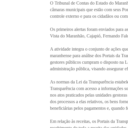
O Tribunal de Contas do Estado do Maranhã
câmaras municipais que estão com seus Port
controle externo e para os cidadãos ou com
Os primeiros alertas foram enviados para 
Vista do Maranhão, Cajapió, Fernando Falc
A atividade integra o conjunto de ações qu
maranhense para análise dos Portais da Tra
gestores públicos cumpram o disposto na L
administração pública, visando assegurar efi
As normas da Lei da Transparência estabe
Transparência com acesso a informações sob
nos atos praticados pelas unidades gestor
dos processos a elas relativos, os bens forn
beneficiárias pelos pagamentos e, quando fo
Em relação às receitas, os Portais da Tran
recebimento de toda a receita das unidades g