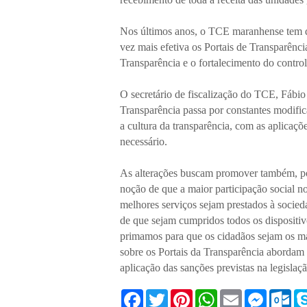
Nos últimos anos, o TCE maranhense tem d
vez mais efetiva os Portais de Transparência
Transparência e o fortalecimento do control
O secretário de fiscalização do TCE, Fábio 
Transparência passa por constantes modifi
a cultura da transparência, com as aplicaçõe
necessário.
As alterações buscam promover também, por
noção de que a maior participação social n
melhores serviços sejam prestados à socie
de que sejam cumpridos todos os dispositiv
primamos para que os cidadãos sejam os mai
sobre os Portais da Transparência abordam
aplicação das sanções previstas na legisl
F
T
P
W
E
M
O
a
w
i
h
m
e
u