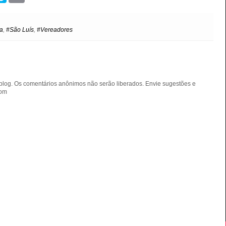
y
i
p
n
e
t
ra
,
#São Luís
,
#Vereadores
blog. Os comentários anônimos não serão liberados. Envie sugestões e
com