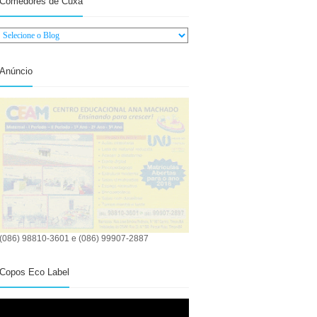
Comedores de Cuxá
Anúncio
(086) 98810-3601 e (086) 99907-2887
Copos Eco Label