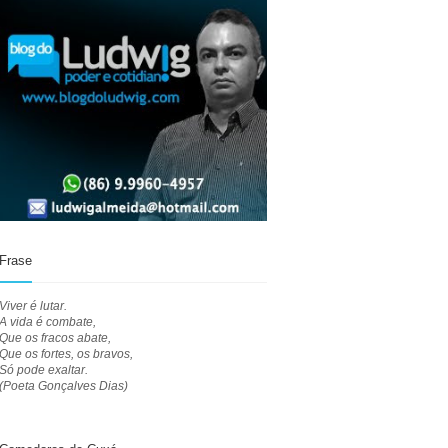
Frase
Viver é lutar.
A vida é combate,
Que os fracos abate,
Que os fortes, os bravos,
Só pode exaltar.
(Poeta Gonçalves Dias)