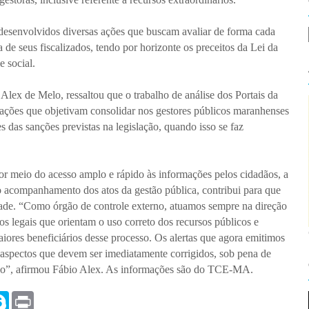
esenvolvidos diversas ações que buscam avaliar de forma cada
 de seus fiscalizados, tendo por horizonte os preceitos da Lei da
e social.
Alex de Melo, ressaltou que o trabalho de análise dos Portais da
cações que objetivam consolidar nos gestores públicos maranhenses
s das sanções previstas na legislação, quando isso se faz
 meio do acesso amplo e rápido às informações pelos cidadãos, a
o acompanhamento dos atos da gestão pública, contribui para que
dade. “Como órgão de controle externo, atuamos sempre na direção
os legais que orientam o uso correto dos recursos públicos e
ores beneficiários desse processo. Os alertas que agora emitimos
 aspectos que devem ser imediatamente corrigidos, sob pena de
ação”, afirmou Fábio Alex. As informações são do TCE-MA.
S
P
k
r