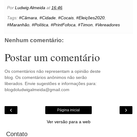
e
t
t
t
i
s
l
p
n
b
t
e
s
l
e
o
e
t
Por
Ludwig Almeida
at
16:46
o
e
r
A
n
o
o
r
e
p
g
k
Tags:
#Câmara
,
#Cidade
,
#Cocais
,
#Eleições2020
,
k
s
p
e
.
#Maranhão
,
#Política
,
#PrintFofoca
,
#Timon
,
#Vereadores
t
r
c
o
m
Nenhum comentário:
Postar um comentário
Os comentários não representam a opinião deste
blog. Os comentários anônimos não serão
liberados. Envie sugestões e informações para:
blogdoludwigalmeida@gmail.com
‹
›
Página inicial
Ver versão para a web
Contato