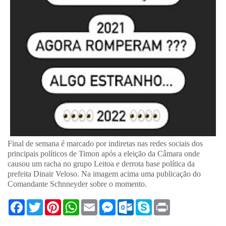
Final de semana é marcado por indiretas nas redes sociais dos
principais políticos de Timon após a eleição da Câmara onde
causou um racha no grupo Leitoa e derrota base política da
prefeita Dinair Veloso. Na imagem acima uma publicação do
Comandante Schnneyder sobre o momento.
F
T
P
W
E
M
O
S
P
a
w
i
h
m
e
u
k
r
c
i
n
a
a
s
t
y
i