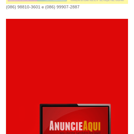
(086) 98810-3601 e (086) 99907-2887