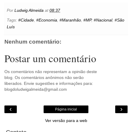
e
t
t
t
i
s
l
p
n
b
t
e
s
l
e
o
e
t
Por
Ludwig Almeida
at
08:37
o
e
r
A
n
o
o
r
e
p
g
k
Tags:
#Cidade
,
#Economia
,
#Maranhão
,
#MP
,
#Nacional
,
#São
k
s
p
e
.
Luís
t
r
c
o
m
Nenhum comentário:
Postar um comentário
Os comentários não representam a opinião deste
blog. Os comentários anônimos não serão
liberados. Envie sugestões e informações para:
blogdoludwigalmeida@gmail.com
‹
›
Página inicial
Ver versão para a web