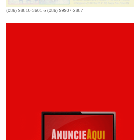
(086) 98810-3601 e (086) 99907-2887