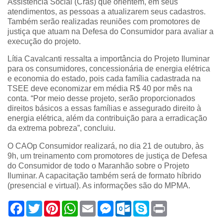
Assistência Social (Cras) que orientem, em seus
atendimentos, as pessoas a atualizarem seus cadastros.
Também serão realizadas reuniões com promotores de
justiça que atuam na Defesa do Consumidor para avaliar a
execução do projeto.
Lítia Cavalcanti ressalta a importância do Projeto Iluminar
para os consumidores, concessionária de energia elétrica
e economia do estado, pois cada família cadastrada na
TSEE deve economizar em média R$ 40 por mês na
conta. “Por meio desse projeto, serão proporcionados
direitos básicos a essas famílias e assegurado direito à
energia elétrica, além da contribuição para a erradicação
da extrema pobreza”, concluiu.
O CAOp Consumidor realizará, no dia 21 de outubro, às
9h, um treinamento com promotores de justiça de Defesa
do Consumidor de todo o Maranhão sobre o Projeto
Iluminar. A capacitação também será de formato híbrido
(presencial e virtual). As informações são do MPMA.
F
T
P
W
E
M
O
S
P
a
w
i
h
m
e
u
k
r
c
i
n
a
a
s
t
y
i