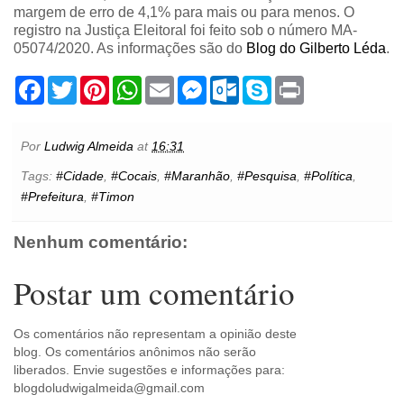
margem de erro de 4,1% para mais ou para menos. O
registro na Justiça Eleitoral foi feito sob o número MA-
05074/2020. As informações são do
Blog do Gilberto Léda
.
F
T
P
W
E
M
O
S
P
a
w
i
h
m
e
u
k
r
c
i
n
a
a
s
t
y
i
e
t
t
t
i
s
l
p
n
b
t
e
s
l
e
o
e
t
Por
Ludwig Almeida
at
16:31
o
e
r
A
n
o
o
r
e
p
g
k
Tags:
#Cidade
,
#Cocais
,
#Maranhão
,
#Pesquisa
,
#Política
,
k
s
p
e
.
#Prefeitura
,
#Timon
t
r
c
o
m
Nenhum comentário:
Postar um comentário
Os comentários não representam a opinião deste
blog. Os comentários anônimos não serão
liberados. Envie sugestões e informações para:
blogdoludwigalmeida@gmail.com