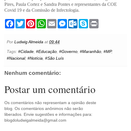
Pires, Paula Cortez e Sandra Pontes e representantes da COE
Covid 19 e da Comissão de Infectologia.
F
T
P
W
E
M
O
S
P
a
w
i
h
m
e
u
k
r
c
i
n
a
a
s
t
y
i
e
t
t
t
i
s
l
p
n
b
t
e
s
l
e
o
e
t
Por
Ludwig Almeida
at
09:44
o
e
r
A
n
o
o
r
e
p
g
k
Tags:
#Cidade
,
#Educação
,
#Governo
,
#Maranhão
,
#MP
,
k
s
p
e
.
#Nacional
,
#Notícia
,
#São Luís
t
r
c
o
m
Nenhum comentário:
Postar um comentário
Os comentários não representam a opinião deste
blog. Os comentários anônimos não serão
liberados. Envie sugestões e informações para:
blogdoludwigalmeida@gmail.com