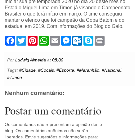
iniciar sua pré temporada 2020 no dia 20 deste mês no
Estadio Miguel Lima em Timon já visando o Campeonato
Brasileiro que terá início em março. O time conseguiu
manter o elenco que foi campeão da Copa Batom e do
estadual em 2019. Com Informações do Blog do Galo.
F
T
P
W
E
M
O
S
P
a
w
i
h
m
e
u
k
r
c
i
n
a
a
s
t
y
i
e
t
t
t
i
s
l
p
n
b
t
e
s
l
e
o
e
t
Por
Ludwig Almeida
at
08:00
o
e
r
A
n
o
o
r
e
p
g
k
Tags:
#Cidade
,
#Cocais
,
#Esporte
,
#Maranhão
,
#Nacional
,
k
s
p
e
.
#Timon
t
r
c
o
m
Nenhum comentário:
Postar um comentário
Os comentários não representam a opinião deste
blog. Os comentários anônimos não serão
liberados. Envie sugestões e informações para: