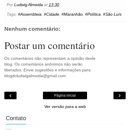
b
t
e
s
l
e
o
e
t
Por
Ludwig Almeida
at
13:30
o
e
r
A
n
o
o
r
e
p
g
k
Tags:
#Assembleia
,
#Cidade
,
#Maranhão
,
#Política
,
#São Luís
k
s
p
e
.
t
r
c
o
Nenhum comentário:
m
Postar um comentário
Os comentários não representam a opinião deste
blog. Os comentários anônimos não serão
liberados. Envie sugestões e informações para:
blogdoludwigalmeida@gmail.com
‹
›
Página inicial
Ver versão para a web
Contato