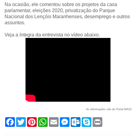
Na ocasião, ele comentou sobre os projetos da casa
parlamentar, eleições 2020, privatização do Parque
Nacional dos Lençóis Maranhenses, desemprego e outros
assuntos.
Veja a íntegra da entrevista no vídeo abaixo.
As informações são do Portal MA10
F
T
P
W
E
M
O
S
P
a
w
i
h
m
e
u
k
r
c
i
n
a
a
s
t
y
i
e
t
t
t
i
s
l
p
n