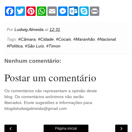
F
T
P
W
E
M
O
S
P
a
w
i
h
m
e
u
k
r
c
i
n
a
a
s
t
y
i
e
t
t
t
i
s
l
p
n
b
t
e
s
l
e
o
e
t
Por
Ludwig Almeida
at
12:31
o
e
r
A
n
o
o
r
e
p
g
k
Tags:
#Câmara
,
#Cidade
,
#Cocais
,
#Maranhão
,
#Nacional
,
k
s
p
e
.
#Política
,
#São Luís
,
#Timon
t
r
c
o
m
Nenhum comentário:
Postar um comentário
Os comentários não representam a opinião deste
blog. Os comentários anônimos não serão
liberados. Envie sugestões e informações para:
blogdoludwigalmeida@gmail.com
‹
›
Página inicial