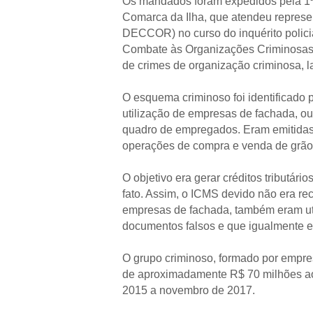
Os mandados foram expedidos pela 1ª 
Comarca da Ilha, que atendeu repres
DECCOR) no curso do inquérito polici
Combate às Organizações Criminosas 
de crimes de organização criminosa, l
O esquema criminoso foi identificado 
utilização de empresas de fachada, ou
quadro de empregados. Eram emitidas 
operações de compra e venda de grão
O objetivo era gerar créditos tributár
fato. Assim, o ICMS devido não era re
empresas de fachada, também eram uti
documentos falsos e que igualmente emi
O grupo criminoso, formado por empres
de aproximadamente R$ 70 milhões aos
2015 a novembro de 2017.