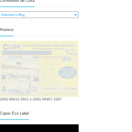
Comedores de Cuxá
Anúncio
(086) 98810-3601 e (086) 99907-2887
Copos Eco Label