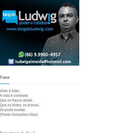
Frase
Viver é lutar.
A vida é combate,
Que os fracos abate,
Que os fortes, os bravos,
Só pode exaltar.
(Poeta Gonçalves Dias)