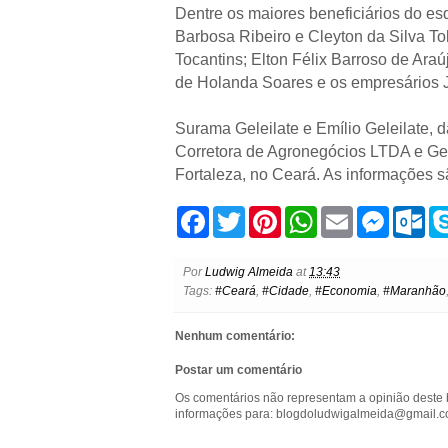
Dentre os maiores beneficiários do es
Barbosa Ribeiro e Cleyton da Silva To
Tocantins; Elton Félix Barroso de Ara
de Holanda Soares e os empresários J
Surama Geleilate e Emílio Geleilate, d
Corretora de Agronegócios LTDA e Gel
Fortaleza, no Ceará. As informações sã
F
T
P
W
E
M
O
a
w
i
h
m
e
u
c
i
n
a
a
s
t
e
t
t
t
i
s
l
Por
Ludwig Almeida
at
13:43
b
t
e
s
l
e
o
Tags:
#Ceará
,
#Cidade
,
#Economia
,
#Maranhão
o
e
r
A
n
o
o
r
e
p
g
k
k
s
p
e
.
Nenhum comentário:
t
r
c
o
Postar um comentário
m
Os comentários não representam a opinião deste 
informações para: blogdoludwigalmeida@gmail.