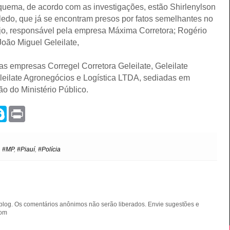
quema, de acordo com as investigações, estão Shirlenylson
ledo, que já se encontram presos por fatos semelhantes no
újo, responsável pela empresa Máxima Corretora; Rogério
oão Miguel Geleilate,
as empresas Corregel Corretora Geleilate, Geleilate
eilate Agronegócios e Logística LTDA, sediadas em
o do Ministério Público.
S
P
k
r
y
i
p
n
e
t
,
#MP
,
#Piauí
,
#Polícia
blog. Os comentários anônimos não serão liberados. Envie sugestões e
com