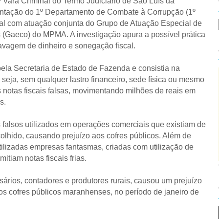
Vara Criminal do Termo Judiciário de São Luís da
entação do 1º Departamento de Combate à Corrupção (1º
al com atuação conjunta do Grupo de Atuação Especial de
(Gaeco) do MPMA. A investigação apura a possível prática
avagem de dinheiro e sonegação fiscal.
pela Secretaria de Estado de Fazenda e consistia na
 seja, sem qualquer lastro financeiro, sede física ou mesmo
notas fiscais falsas, movimentando milhões de reais em
s.
ios falsos utilizados em operações comerciais que existiam de
colhido, causando prejuízo aos cofres públicos. Além de
lizadas empresas fantasmas, criadas com utilização de
tiam notas fiscais frias.
ários, contadores e produtores rurais, causou um prejuízo
 cofres públicos maranhenses, no período de janeiro de