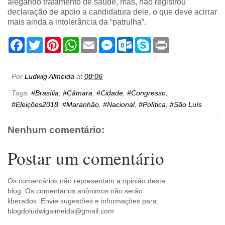
alegando tratamento de saúde, mas, não registrou
declaração de apoio a candidatura dele, o que deve acirrar
mais ainda a intolerância da “patrulha”.
F
T
P
W
E
M
O
S
P
a
w
i
h
m
e
u
k
r
c
i
n
a
a
s
t
y
i
e
t
t
t
i
s
l
p
n
b
t
e
s
l
e
o
e
t
Por
Ludwig Almeida
at
08:06
o
e
r
A
n
o
o
r
e
p
g
k
Tags:
#Brasília
,
#Câmara
,
#Cidade
,
#Congresso
,
k
s
p
e
.
#Eleições2018
,
#Maranhão
,
#Nacional
,
#Política
,
#São Luís
t
r
c
o
m
Nenhum comentário:
Postar um comentário
Os comentários não representam a opinião deste
blog. Os comentários anônimos não serão
liberados. Envie sugestões e informações para:
blogdoludwigalmeida@gmail.com