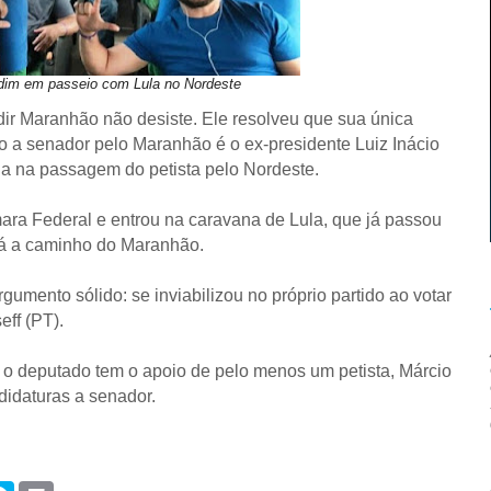
rdim em passeio com Lula no Nordeste
dir Maranhão não desiste.
Ele resolveu que sua única
o a senador pelo Maranhão é o ex-presidente Luiz Inácio
ula na passagem do petista pelo Nordeste.
ra Federal e entrou na caravana de Lula, que já passou
tá a caminho do Maranhão.
gumento sólido: se inviabilizou no próprio partido ao votar
ff (PT).
, o deputado tem o apoio de pelo menos um petista, Márcio
didaturas a senador.
S
P