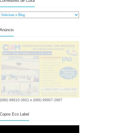
Comedores de Cuxá
Anúncio
(086) 98810-3601 e (086) 99907-2887
Copos Eco Label