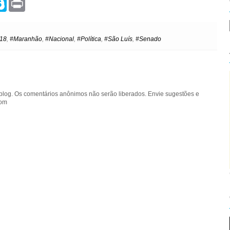
k
r
y
i
p
n
e
t
018
,
#Maranhão
,
#Nacional
,
#Política
,
#São Luís
,
#Senado
blog. Os comentários anônimos não serão liberados. Envie sugestões e
com