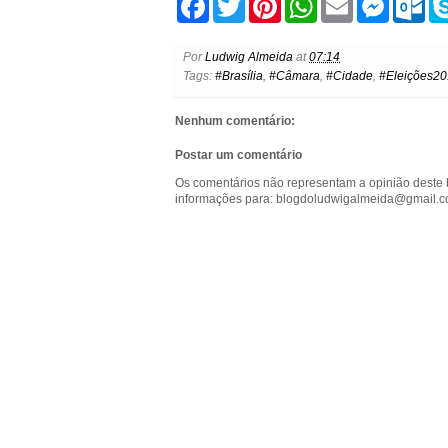
a
w
i
h
m
e
u
c
i
n
a
a
s
t
e
t
t
t
i
s
l
Por
Ludwig Almeida
at
07:14
b
t
e
s
l
e
o
Tags:
#Brasília
,
#Câmara
,
#Cidade
,
#Eleições2
o
e
r
A
n
o
o
r
e
p
g
k
k
s
p
e
.
Nenhum comentário:
t
r
c
o
Postar um comentário
m
Os comentários não representam a opinião deste 
informações para: blogdoludwigalmeida@gmail.