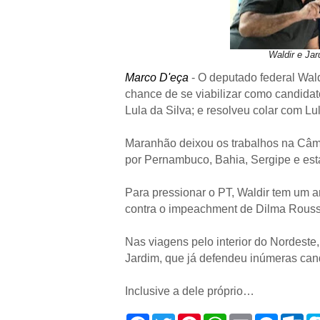
Waldir e Ja
Marco D'eça
- O deputado federal Wal
chance de se viabilizar como candidat
Lula da Silva; e resolveu colar com L
Maranhão deixou os trabalhos na Câma
por Pernambuco, Bahia, Sergipe e es
Para pressionar o PT, Waldir tem um ar
contra o impeachment de Dilma Rousse
Nas viagens pelo interior do Nordeste
Jardim, que já defendeu inúmeras can
Inclusive a dele próprio…
F
T
P
W
E
M
O