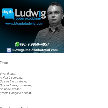
Frase
Viver é lutar.
A vida é combate,
Que os fracos abate,
Que os fortes, os bravos,
Só pode exaltar.
(Poeta Gonçalves Dias)