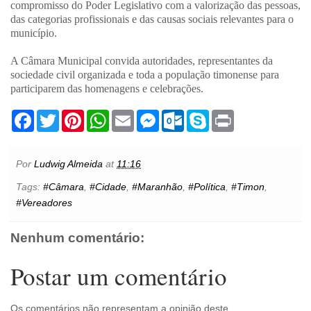
compromisso do Poder Legislativo com a valorização das pessoas,
das categorias profissionais e das causas sociais relevantes para o
município.
A Câmara Municipal convida autoridades, representantes da
sociedade civil organizada e toda a população timonense para
participarem das homenagens e celebrações.
F
T
P
W
E
M
O
S
P
a
w
i
h
m
e
u
k
r
c
i
n
a
a
s
t
y
i
e
t
t
t
i
s
l
p
n
b
t
e
s
l
e
o
e
t
Por
Ludwig Almeida
at
11:16
o
e
r
A
n
o
o
r
e
p
g
k
Tags:
#Câmara
,
#Cidade
,
#Maranhão
,
#Política
,
#Timon
,
k
s
p
e
.
#Vereadores
t
r
c
o
m
Nenhum comentário:
Postar um comentário
Os comentários não representam a opinião deste