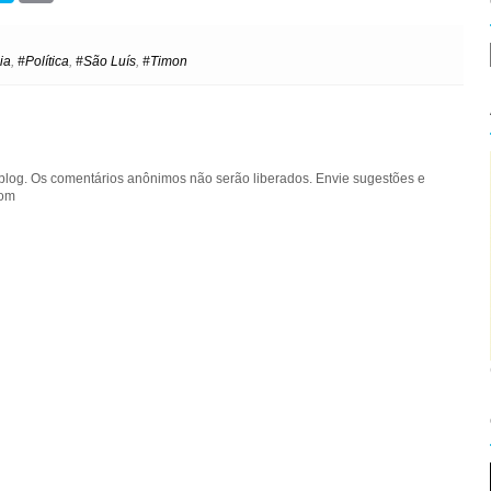
y
i
p
n
e
t
ia
,
#Política
,
#São Luís
,
#Timon
blog. Os comentários anônimos não serão liberados. Envie sugestões e
com