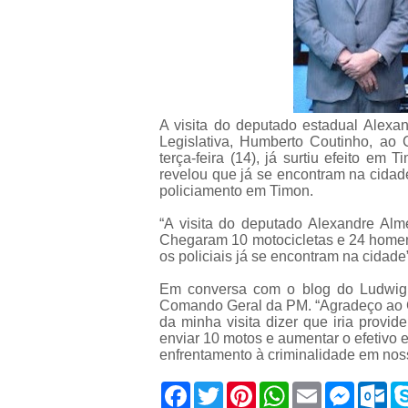
A visita do deputado estadual Alexa
Legislativa, Humberto Coutinho, ao 
terça-feira (14), já surtiu efeito em T
revelou que já se encontram na cidade 
policiamento em Timon.
“A visita do deputado Alexandre Alm
Chegaram 10 motocicletas e 24 homens
os policiais já se encontram na cidade
Em conversa com o blog do Ludwig 
Comando Geral da PM. “Agradeço ao C
da minha visita dizer que iria provi
enviar 10 motos e aumentar o efetivo e
enfrentamento à criminalidade em nos
F
T
P
W
E
M
O
a
w
i
h
m
e
u