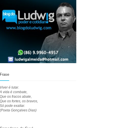
Frase
Viver é lutar.
A vida é combate,
Que os fracos abate,
Que os fortes, os bravos,
Só pode exaltar.
(Poeta Gonçalves Dias)