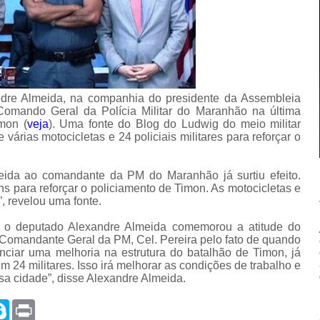
ndre Almeida, na companhia do presidente da Assembleia
Comando Geral da Polícia Militar do Maranhão na última
imon (
veja
). Uma fonte do Blog do Ludwig do meio militar
várias motocicletas e 24 policiais militares para reforçar o
eida ao comandante da PM do Maranhão já surtiu efeito.
 para reforçar o policiamento de Timon. As motocicletas e
”, revelou uma fonte.
o deputado Alexandre Almeida comemorou a atitude do
omandante Geral da PM, Cel. Pereira pelo fato de quando
denciar uma melhoria na estrutura do batalhão de Timon, já
m 24 militares. Isso irá melhorar as condições de trabalho e
sa cidade”, disse Alexandre Almeida.
S
P
k
r