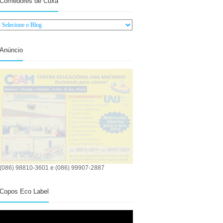
Comedores de Cuxá
Anúncio
(086) 98810-3601 e (086) 99907-2887
Copos Eco Label