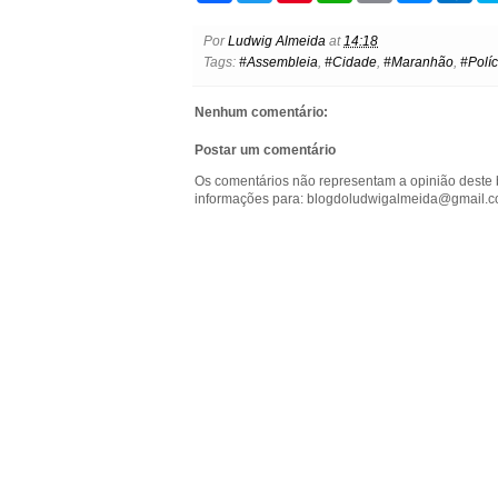
c
i
n
a
a
s
t
e
t
t
t
i
s
l
Por
Ludwig Almeida
at
14:18
b
t
e
s
l
e
o
Tags:
#Assembleia
,
#Cidade
,
#Maranhão
,
#Políc
o
e
r
A
n
o
o
r
e
p
g
k
k
s
p
e
.
Nenhum comentário:
t
r
c
o
Postar um comentário
m
Os comentários não representam a opinião deste 
informações para: blogdoludwigalmeida@gmail.