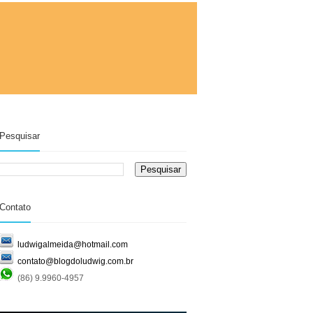
Pesquisar
Contato
ludwigalmeida@hotmail.com
contato@blogdoludwig.com.br
(86) 9.9960-4957