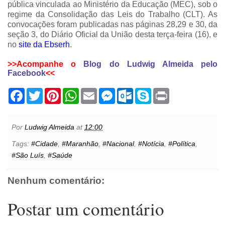
pública vinculada ao Ministério da Educação (MEC), sob o
regime da Consolidação das Leis do Trabalho (CLT). As
convocações foram publicadas nas páginas 28,29 e 30, da
seção 3, do Diário Oficial da União desta terça-feira (16), e
no
site da Ebserh
.
>>Acompanhe o
Blog do Ludwig Almeida pelo
Facebook
<<
F
T
P
W
E
M
O
S
P
a
w
i
h
m
e
u
k
r
c
i
n
a
a
s
t
y
i
e
t
t
t
i
s
l
p
n
b
t
e
s
l
e
o
e
t
Por
Ludwig Almeida
at
12:00
o
e
r
A
n
o
o
r
e
p
g
k
Tags:
#Cidade
,
#Maranhão
,
#Nacional
,
#Notícia
,
#Política
,
k
s
p
e
.
#São Luís
,
#Saúde
t
r
c
o
m
Nenhum comentário:
Postar um comentário