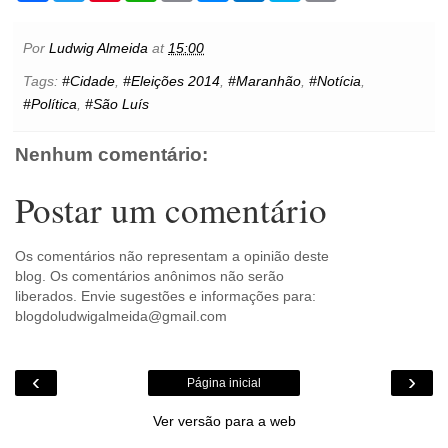
c
i
n
a
a
s
t
y
i
e
t
t
t
i
s
l
p
n
b
t
e
s
l
e
o
e
t
Por
Ludwig Almeida
at
15:00
o
e
r
A
n
o
o
r
e
p
g
k
Tags:
#Cidade
,
#Eleições 2014
,
#Maranhão
,
#Notícia
,
k
s
p
e
.
#Política
,
#São Luís
t
r
c
o
m
Nenhum comentário:
Postar um comentário
Os comentários não representam a opinião deste
blog. Os comentários anônimos não serão
liberados. Envie sugestões e informações para:
blogdoludwigalmeida@gmail.com
‹
›
Página inicial
Ver versão para a web