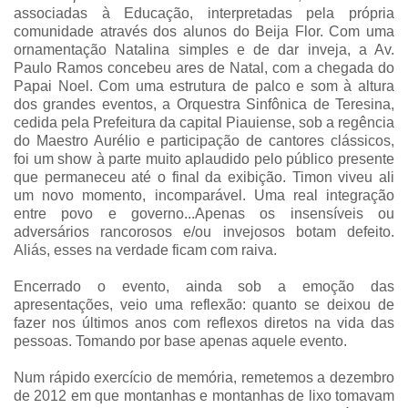
associadas à Educação, interpretadas pela própria
comunidade através dos alunos do Beija Flor. Com uma
ornamentação Natalina simples e de dar inveja, a Av.
Paulo Ramos concebeu ares de Natal, com a chegada do
Papai Noel. Com uma estrutura de palco e som à altura
dos grandes eventos, a Orquestra Sinfônica de Teresina,
cedida pela Prefeitura da capital Piauiense, sob a regência
do Maestro Aurélio e participação de cantores clássicos,
foi um show à parte muito aplaudido pelo público presente
que permaneceu até o final da exibição. Timon viveu ali
um novo momento, incomparável. Uma real integração
entre povo e governo...Apenas os insensíveis ou
adversários rancorosos e/ou invejosos botam defeito.
Aliás, esses na verdade ficam com raiva.
Encerrado o evento, ainda sob a emoção das
apresentações, veio uma reflexão: quanto se deixou de
fazer nos últimos anos com reflexos diretos na vida das
pessoas. Tomando por base apenas aquele evento.
Num rápido exercício de memória, remetemos a dezembro
de 2012 em que montanhas e montanhas de lixo tomavam