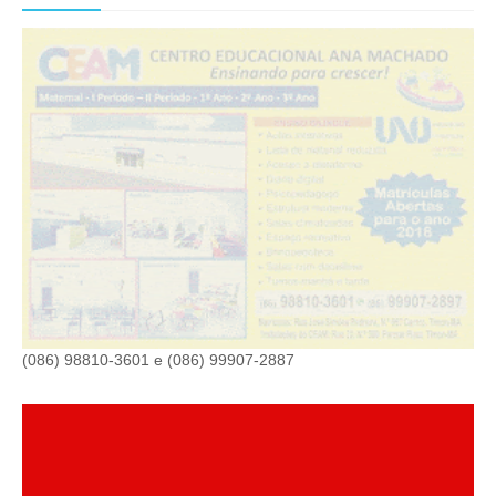
(086) 98810-3601 e (086) 99907-2887