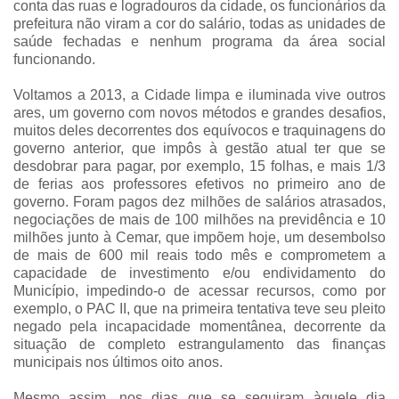
conta das ruas e logradouros da cidade, os funcionários da
prefeitura não viram a cor do salário, todas as unidades de
saúde fechadas e nenhum programa da área social
funcionando.
Voltamos a 2013, a Cidade limpa e iluminada vive outros
ares, um governo com novos métodos e grandes desafios,
muitos deles decorrentes dos equívocos e traquinagens do
governo anterior, que impôs à gestão atual ter que se
desdobrar para pagar, por exemplo, 15 folhas, e mais 1/3
de ferias aos professores efetivos no primeiro ano de
governo. Foram pagos dez milhões de salários atrasados,
negociações de mais de 100 milhões na previdência e 10
milhões junto à Cemar, que impõem hoje, um desembolso
de mais de 600 mil reais todo mês e comprometem a
capacidade de investimento e/ou endividamento do
Município, impedindo-o de acessar recursos, como por
exemplo, o PAC II, que na primeira tentativa teve seu pleito
negado pela incapacidade momentânea, decorrente da
situação de completo estrangulamento das finanças
municipais nos últimos oito anos.
Mesmo assim, nos dias que se seguiram àquele dia