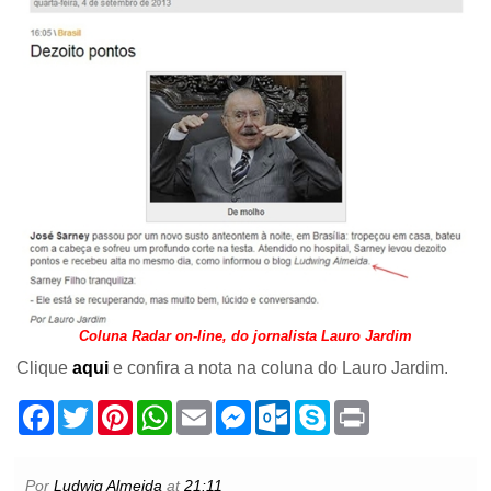
Coluna Radar on-line, do jornalista Lauro Jardim
Clique
aqui
e confira a nota na coluna do Lauro Jardim.
F
T
P
W
E
M
O
S
P
a
w
i
h
m
e
u
k
r
c
i
n
a
a
s
t
y
i
e
t
t
t
i
s
l
p
n
b
t
e
s
l
e
o
e
t
Por
Ludwig Almeida
at
21:11