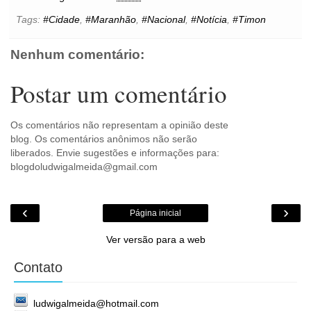
o
e
r
A
n
o
o
r
e
p
g
k
Tags:
#Cidade
,
#Maranhão
,
#Nacional
,
#Notícia
,
#Timon
k
s
p
e
.
t
r
c
o
Nenhum comentário:
m
Postar um comentário
Os comentários não representam a opinião deste
blog. Os comentários anônimos não serão
liberados. Envie sugestões e informações para:
blogdoludwigalmeida@gmail.com
‹
›
Página inicial
Ver versão para a web
Contato
ludwigalmeida@hotmail.com