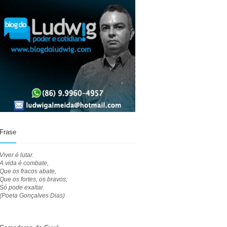
Frase
Viver é lutar.
A vida é combate,
Que os fracos abate,
Que os fortes, os bravos,
Só pode exaltar.
(Poeta Gonçalves Dias)