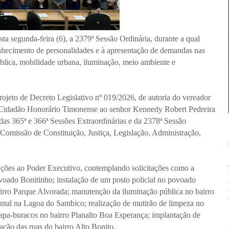
a segunda-feira (6), a 2379ª Sessão Ordinária, durante a qual
nhecimento de personalidades e à apresentação de demandas nas
pública, mobilidade urbana, iluminação, meio ambiente e
rojeto de Decreto Legislativo nº 019/2026, de autoria do vereador
e Cidadão Honorário Timonense ao senhor Kennedy Robert Pedreira
s 365ª e 366ª Sessões Extraordinárias e da 2378ª Sessão
Comissão de Constituição, Justiça, Legislação, Administração,
ações ao Poder Executivo, contemplando solicitações como a
oado Bonitinho; instalação de um posto policial no povoado
airro Parque Alvorada; manutenção da iluminação pública no bairro
ntal na Lagoa do Sambico; realização de mutirão de limpeza no
tapa-buracos no bairro Planalto Boa Esperança; implantação de
ção das ruas do bairro Alto Bonito.