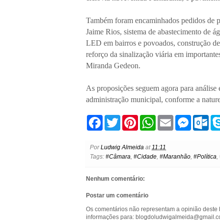
Também foram encaminhados pedidos de pro
Jaime Rios, sistema de abastecimento de águ
LED em bairros e povoados, construção de r
reforço da sinalização viária em important
Miranda Gedeon.
As proposições seguem agora para análise 
administração municipal, conforme a nature
F
T
P
W
E
M
O
a
w
i
h
m
e
u
c
i
n
a
a
s
t
e
t
t
t
i
s
l
Por
Ludwig Almeida
at
11:11
b
t
e
s
l
e
o
Tags:
#Câmara
,
#Cidade
,
#Maranhão
,
#Política
,
o
e
r
A
n
o
o
r
e
p
g
k
k
s
p
e
.
Nenhum comentário:
t
r
c
o
Postar um comentário
m
Os comentários não representam a opinião deste 
informações para: blogdoludwigalmeida@gmail.