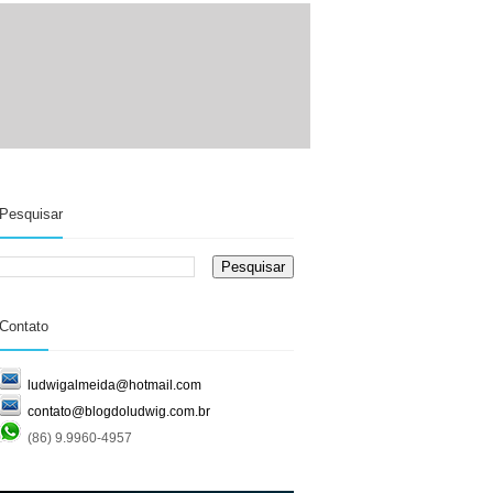
Pesquisar
Contato
ludwigalmeida@hotmail.com
contato@blogdoludwig.com.br
(86) 9.9960-4957