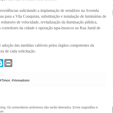
vidências solicitando a implantação de semáforo na Avenida
a para a Vila Conquista, substituição e instalação de luminárias de
edutores de velocidade, revitalização da iluminação pública,
es corredores da cidade e operação tapa-buracos na Rua Jamil de
e adoção das medidas cabíveis pelos órgãos competentes da
za de cada solicitação.
S
P
k
r
y
i
p
n
e
t
#Timon
,
#Vereadores
blog. Os comentários anônimos não serão liberados. Envie sugestões e
com