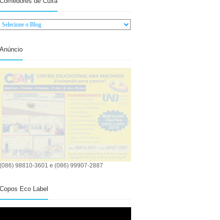
Comedores de Cuxá
Anúncio
(086) 98810-3601 e (086) 99907-2887
Copos Eco Label