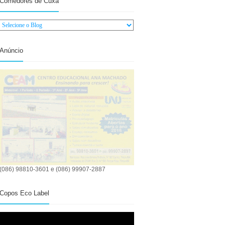
Comedores de Cuxá
Anúncio
(086) 98810-3601 e (086) 99907-2887
Copos Eco Label