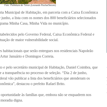
Foto: Prefeitura de Timon (Leonardo Rocha/Secom)
aria Municipal de Habitação, em parceria com a Caixa Econômica
de junho, a lista com os nomes dos 800 beneficiários selecionados
rograma Minha Casa, Minha Vida no município.
stabelecidos pelo Governo Federal, Caixa Econômica Federal e
ituação de maior vulnerabilidade social.
 habitacionais que serão entregues nos residenciais Napoleão
Artur Januário e Domingos Correia.
ito e pelo secretário municipal de Habitação, Daniel Coimbra, que
a transparência no processo de seleção. “Dia 2 de junho,
ral vão publicar a lista dos beneficiários que atenderam os
onômica”, destacou o prefeito Rafael Brito.
 oportunidade às famílias que, embora não se enquadrem nos
e moradia digna.