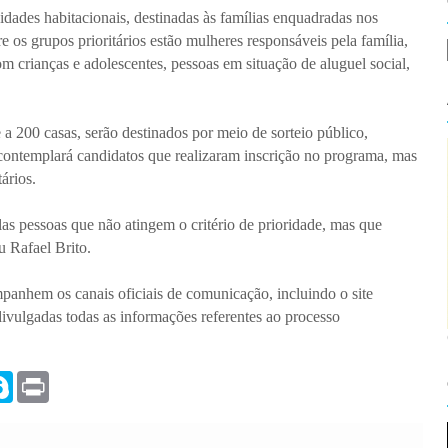
des habitacionais, destinadas às famílias enquadradas nos
ntre os grupos prioritários estão mulheres responsáveis pela família,
om crianças e adolescentes, pessoas em situação de aluguel social,
a 200 casas, serão destinados por meio de sorteio público,
 contemplará candidatos que realizaram inscrição no programa, mas
ários.
as pessoas que não atingem o critério de prioridade, mas que
 Rafael Brito.
mpanhem os canais oficiais de comunicação, incluindo o site
 divulgadas todas as informações referentes ao processo
S
P
k
r
y
i
p
n
e
t