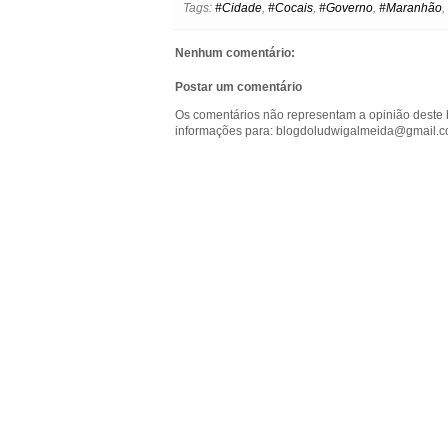
Tags:
#Cidade
,
#Cocais
,
#Governo
,
#Maranhão
,
o
e
r
A
n
o
o
r
e
p
g
k
k
s
p
e
.
Nenhum comentário:
t
r
c
o
Postar um comentário
m
Os comentários não representam a opinião deste 
informações para: blogdoludwigalmeida@gmail.