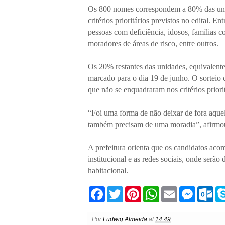
Os 800 nomes correspondem a 80% das unida
critérios prioritários previstos no edital. E
pessoas com deficiência, idosos, famílias c
moradores de áreas de risco, entre outros.
Os 20% restantes das unidades, equivalente 
marcado para o dia 19 de junho. O sorteio
que não se enquadraram nos critérios priorit
“Foi uma forma de não deixar de fora aquel
também precisam de uma moradia”, afirmou
A prefeitura orienta que os candidatos aco
institucional e as redes sociais, onde serão
habitacional.
F
T
P
W
E
M
O
a
w
i
h
m
e
u
c
i
n
a
a
s
t
e
t
t
t
i
s
l
Por
Ludwig Almeida
at
14:49
b
t
e
s
l
e
o