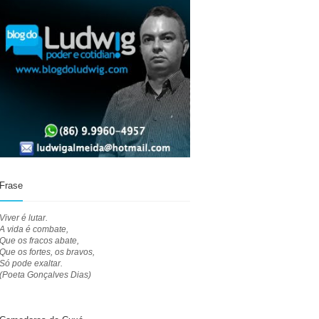
Frase
Viver é lutar.
A vida é combate,
Que os fracos abate,
Que os fortes, os bravos,
Só pode exaltar.
(Poeta Gonçalves Dias)