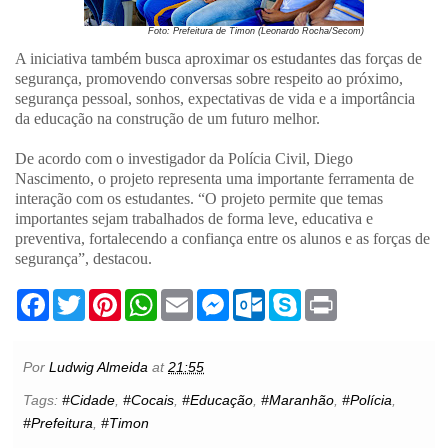
Foto: Prefeitura de Timon (Leonardo Rocha/Secom)
A iniciativa também busca aproximar os estudantes das forças de
segurança, promovendo conversas sobre respeito ao próximo,
segurança pessoal, sonhos, expectativas de vida e a importância
da educação na construção de um futuro melhor.
De acordo com o investigador da Polícia Civil, Diego
Nascimento, o projeto representa uma importante ferramenta de
interação com os estudantes. “O projeto permite que temas
importantes sejam trabalhados de forma leve, educativa e
preventiva, fortalecendo a confiança entre os alunos e as forças de
segurança”, destacou.
F
T
P
W
E
M
O
S
P
a
w
i
h
m
e
u
k
r
c
i
n
a
a
s
t
y
i
e
t
t
t
i
s
l
p
n
b
t
e
s
l
e
o
e
t
Por
Ludwig Almeida
at
21:55
o
e
r
A
n
o
o
r
e
p
g
k
Tags:
#Cidade
,
#Cocais
,
#Educação
,
#Maranhão
,
#Polícia
,
k
s
p
e
.
#Prefeitura
,
#Timon
t
r
c
o