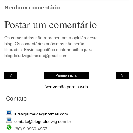
m
Nenhum comentário:
Postar um comentário
Os comentários não representam a opinião deste
blog. Os comentários anônimos não serão
liberados. Envie sugestões e informações para:
blogdoludwigalmeida@gmail.com
‹
›
Página inicial
Ver versão para a web
Contato
ludwigalmeida@hotmail.com
contato@blogdoludwig.com.br
(86) 9.9960-4957