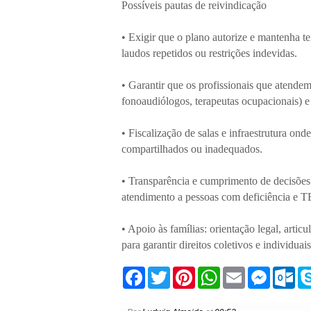
Possíveis pautas de reivindicação
• Exigir que o plano autorize e mantenha t
laudos repetidos ou restrições indevidas.
• Garantir que os profissionais que atend
fonoaudiólogos, terapeutas ocupacionais) 
• Fiscalização de salas e infraestrutura o
compartilhados ou inadequados.
• Transparência e cumprimento de decisões 
atendimento a pessoas com deficiência e 
• Apoio às famílias: orientação legal, arti
para garantir direitos coletivos e individuais
F
T
P
W
E
M
O
a
w
i
h
m
e
u
c
i
n
a
a
s
t
e
t
t
t
i
s
l