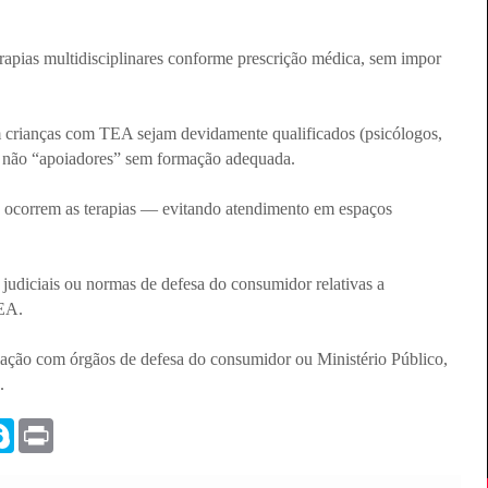
erapias multidisciplinares conforme prescrição médica, sem impor
em crianças com TEA sejam devidamente qualificados (psicólogos,
e não “apoiadores” sem formação adequada.
nde ocorrem as terapias — evitando atendimento em espaços
judiciais ou normas de defesa do consumidor relativas a
TEA.
culação com órgãos de defesa do consumidor ou Ministério Público,
.
S
P
k
r
y
i
p
n