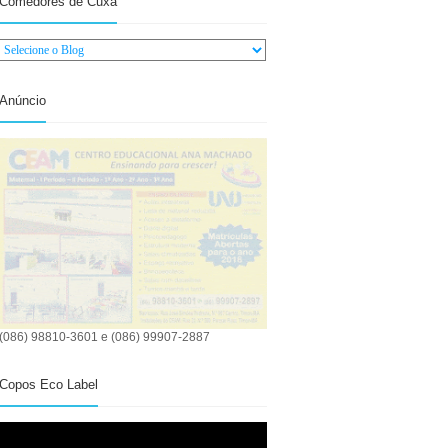
Comedores de Cuxá
Anúncio
(086) 98810-3601 e (086) 99907-2887
Copos Eco Label