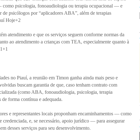
 como psicologia, fonoaudiologia ou terapia ocupacional — e
lar de psicólogos por “aplicadores ABA”, além de terapias
auí Hoje+2
ém atendimento e que os serviços seguem conforme normas da
uanto ao atendimento a crianças com TEA, especialmente quanto à
P1+1
ridades no Piauí, a reunião em Timon ganha ainda mais peso e
nvolvidas buscam garantia de que, caso tenham contrato com
cializada (como ABA, fonoaudiologia, psicologia, terapia
os de forma contínua e adequada.
adores e representantes locais proponham encaminhamentos — como
de credenciada, e, se necessário, apoio jurídico — para assegurar
em desses serviços para seu desenvolvimento.