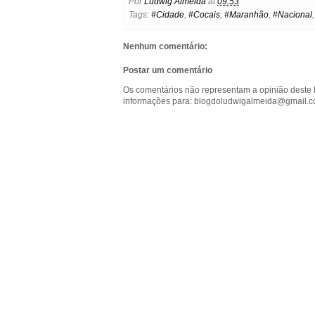
Por
Ludwig Almeida
at
09:53
b
t
e
s
l
e
o
Tags:
#Cidade
,
#Cocais
,
#Maranhão
,
#Nacional
o
e
r
A
n
o
o
r
e
p
g
k
k
s
p
e
.
Nenhum comentário:
t
r
c
o
Postar um comentário
m
Os comentários não representam a opinião deste 
informações para: blogdoludwigalmeida@gmail.