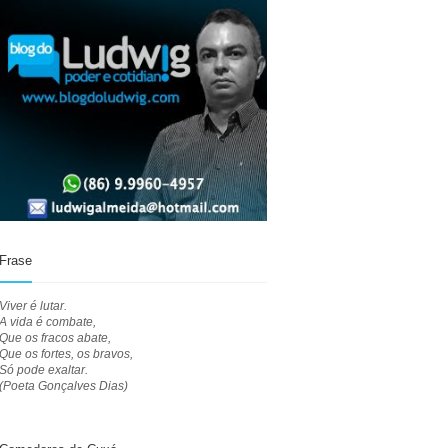
Frase
Viver é lutar.
A vida é combate,
Que os fracos abate,
Que os fortes, os bravos,
Só pode exaltar.
(Poeta Gonçalves Dias)