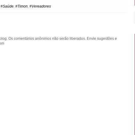
e
t
,
#Saúde
,
#Timon
,
#Vereadores
blog. Os comentários anônimos não serão liberados. Envie sugestões e
com