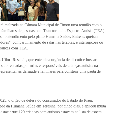
erá realizada na Câmara Municipal de Timon uma reunião com o
 familiares de pessoas com Transtorno do Espectro Autista (TEA)
s no atendimento pelo plano Humana Saúde. Entre as queixas
adores”, compartilhamento de salas nas terapias, e interrupções ou
crianças com TEA.
a, Uilma Resende, que entende a urgência de discutir e buscar
 sido relatadas por mães e responsáveis de crianças autistas na
representantes da saúde e familiares para construir uma pauta de
025, o órgão de defesa do consumidor do Estado do Piauí,
ede da Humana Saúde em Teresina, por cinco dias, e aplicou multa
statar que 129 crianças com autismo estavam na lista de espera