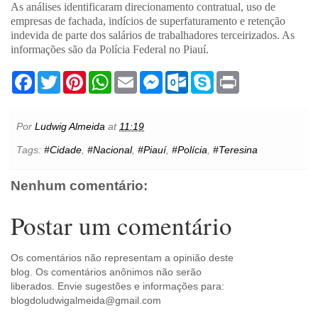
As análises identificaram direcionamento contratual, uso de
empresas de fachada, indícios de superfaturamento e retenção
indevida de parte dos salários de trabalhadores terceirizados. As
informações são da Polícia Federal no Piauí.
F
T
P
W
E
M
O
S
P
a
w
i
h
m
e
u
k
r
c
i
n
a
a
s
t
y
i
e
t
t
t
i
s
l
p
n
b
t
e
s
l
e
o
e
t
Por
Ludwig Almeida
at
11:19
o
e
r
A
n
o
o
r
e
p
g
k
Tags:
#Cidade
,
#Nacional
,
#Piauí
,
#Polícia
,
#Teresina
k
s
p
e
.
t
r
c
o
Nenhum comentário:
m
Postar um comentário
Os comentários não representam a opinião deste
blog. Os comentários anônimos não serão
liberados. Envie sugestões e informações para:
blogdoludwigalmeida@gmail.com