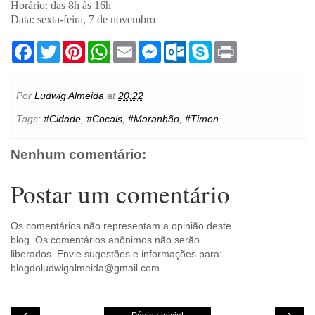
Horário: das 8h às 16h
Data: sexta-feira, 7 de novembro
F
T
P
W
E
M
O
S
P
a
w
i
h
m
e
u
k
r
c
i
n
a
a
s
t
y
i
e
t
t
t
i
s
l
p
n
b
t
e
s
l
e
o
e
t
Por
Ludwig Almeida
at
20:22
o
e
r
A
n
o
o
r
e
p
g
k
Tags:
#Cidade
,
#Cocais
,
#Maranhão
,
#Timon
k
s
p
e
.
t
r
c
o
Nenhum comentário:
m
Postar um comentário
Os comentários não representam a opinião deste
blog. Os comentários anônimos não serão
liberados. Envie sugestões e informações para:
blogdoludwigalmeida@gmail.com
‹
›