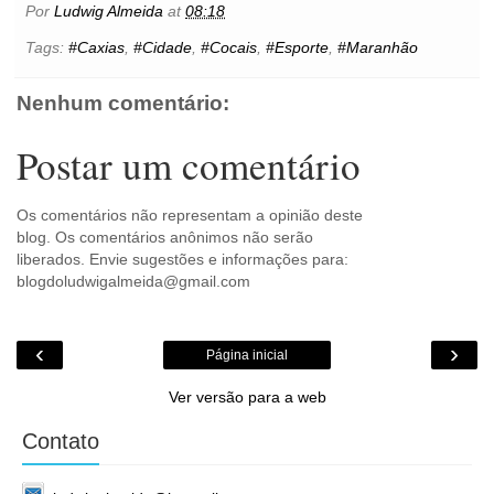
b
t
e
s
l
e
o
e
t
Por
Ludwig Almeida
at
08:18
o
e
r
A
n
o
o
r
e
p
g
k
Tags:
#Caxias
,
#Cidade
,
#Cocais
,
#Esporte
,
#Maranhão
k
s
p
e
.
t
r
c
o
Nenhum comentário:
m
Postar um comentário
Os comentários não representam a opinião deste
blog. Os comentários anônimos não serão
liberados. Envie sugestões e informações para:
blogdoludwigalmeida@gmail.com
‹
›
Página inicial
Ver versão para a web
Contato