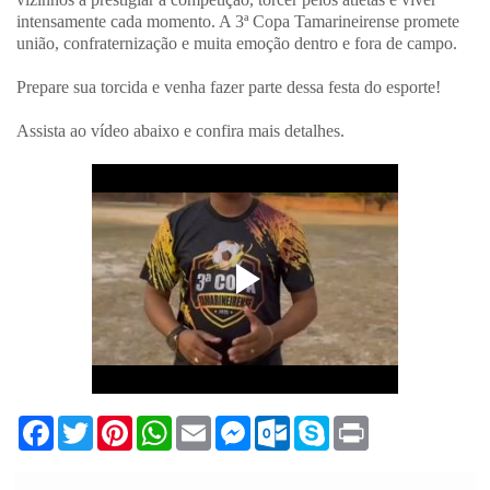
intensamente cada momento. A 3ª Copa Tamarineirense promete
união, confraternização e muita emoção dentro e fora de campo.
Prepare sua torcida e venha fazer parte dessa festa do esporte!
Assista ao vídeo abaixo e confira mais detalhes.
F
T
P
W
E
M
O
S
P
a
w
i
h
m
e
u
k
r
c
i
n
a
a
s
t
y
i
e
t
t
t
i
s
l
p
n