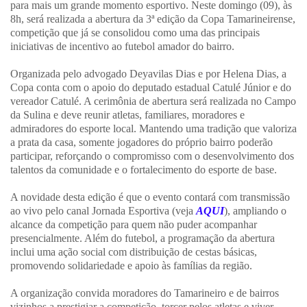
para mais um grande momento esportivo. Neste domingo (09), às
8h, será realizada a abertura da 3ª edição da Copa Tamarineirense,
competição que já se consolidou como uma das principais
iniciativas de incentivo ao futebol amador do bairro.
Organizada pelo advogado Deyavilas Dias e por Helena Dias, a
Copa conta com o apoio do deputado estadual Catulé Júnior e do
vereador Catulé. A cerimônia de abertura será realizada no Campo
da Sulina e deve reunir atletas, familiares, moradores e
admiradores do esporte local. Mantendo uma tradição que valoriza
a prata da casa, somente jogadores do próprio bairro poderão
participar, reforçando o compromisso com o desenvolvimento dos
talentos da comunidade e o fortalecimento do esporte de base.
A novidade desta edição é que o evento contará com transmissão
ao vivo pelo canal Jornada Esportiva (veja
AQUI
), ampliando o
alcance da competição para quem não puder acompanhar
presencialmente. Além do futebol, a programação da abertura
inclui uma ação social com distribuição de cestas básicas,
promovendo solidariedade e apoio às famílias da região.
A organização convida moradores do Tamarineiro e de bairros
vizinhos a prestigiar a competição, torcer pelos atletas e viver