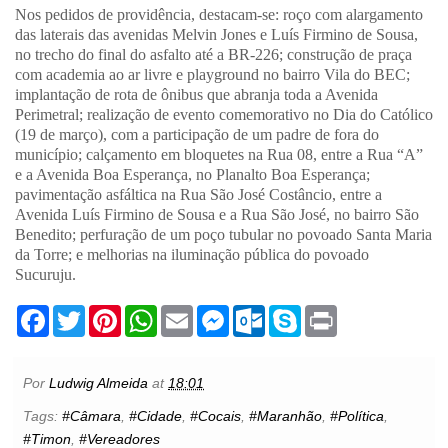
Nos pedidos de providência, destacam-se: roço com alargamento
das laterais das avenidas Melvin Jones e Luís Firmino de Sousa,
no trecho do final do asfalto até a BR-226; construção de praça
com academia ao ar livre e playground no bairro Vila do BEC;
implantação de rota de ônibus que abranja toda a Avenida
Perimetral; realização de evento comemorativo no Dia do Católico
(19 de março), com a participação de um padre de fora do
município; calçamento em bloquetes na Rua 08, entre a Rua “A”
e a Avenida Boa Esperança, no Planalto Boa Esperança;
pavimentação asfáltica na Rua São José Costâncio, entre a
Avenida Luís Firmino de Sousa e a Rua São José, no bairro São
Benedito; perfuração de um poço tubular no povoado Santa Maria
da Torre; e melhorias na iluminação pública do povoado
Sucuruju.
F
T
P
W
E
M
O
S
P
a
w
i
h
m
e
u
k
r
c
i
n
a
a
s
t
y
i
e
t
t
t
i
s
l
p
n
b
t
e
s
l
e
o
e
t
Por
Ludwig Almeida
at
18:01
o
e
r
A
n
o
o
r
e
p
g
k
Tags:
#Câmara
,
#Cidade
,
#Cocais
,
#Maranhão
,
#Política
,
k
s
p
e
.
#Timon
,
#Vereadores
t
r
c